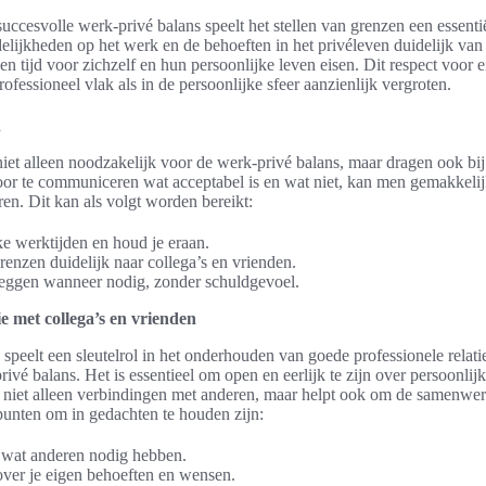
succesvolle werk-privé balans speelt het stellen van grenzen een essenti
lijkheden op het werk en de behoeften in het privéleven duidelijk van 
uen tijd voor zichzelf en hun persoonlijke leven eisen. Dit respect voor e
fessioneel vlak als in de persoonlijke sfeer aanzienlijk vergroten.
n
niet alleen noodzakelijk voor de werk-privé balans, maar dragen ook bij
 Door te communiceren wat acceptabel is en wat niet, kan men gemakkel
n. Dit kan als volgt worden bereikt:
ke werktijden en houd je eraan.
enzen duidelijk naar collega’s en vrienden.
zeggen wanneer nodig, zonder schuldgevoel.
e met collega’s en vrienden
speelt een sleutelrol in het onderhouden van goede professionele relatie
rivé balans. Het is essentieel om open en eerlijk te zijn over persoonli
t niet alleen verbindingen met anderen, maar helpt ook om de samenwe
punten om in gedachten te houden zijn:
r wat anderen nodig hebben.
over je eigen behoeften en wensen.