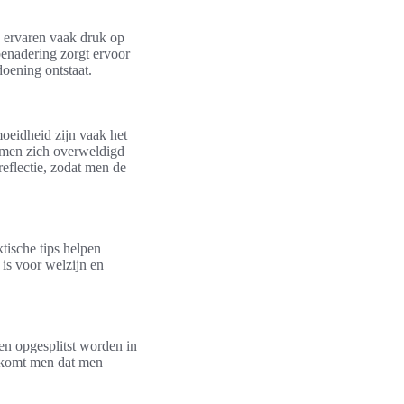
n ervaren vaak druk op
 benadering zorgt ervoor
doening ontstaat.
oeidheid zijn vaak het
s men zich overweldigd
eflectie, zodat men de
tische tips helpen
 is voor welzijn en
ken opgesplitst worden in
orkomt men dat men