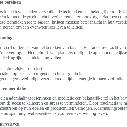
te bereiken
ns in het leven spelen verschillende technieken een belangrijke rol. Eff
eën kunnen de productiviteit verbeteren en ervoor zorgen dat men contr
eze technieken toe te passen, krijgen mensen beter inzicht in hun verpl
hen helpen om een evenwichtiger leven te leiden.
anning
uciaal onderdeel van het bereiken van balans. Een goed overzicht van 
ëntie verhogen. Het gebruik van planners of digitale apps om dagelijkse 
. Belangrijke technieken omvatten:
en duidelijke to-do lijst.
n taken op basis van urgentie en belangrijkheid.
ggen tegen overbodige verzoeken die tijd en energie kunnen verbruiken
 en meditatie
len ademhalingsoefeningen en meditatie een belangrijke rol in het bev
om de geest te kalmeren en stress te verminderen. Door regelmatig te 
oncentreren op hun doelen en productiviteit verhogen. Ademhalingsoef
jke ontspanning, wat essentieel is voor een evenwichtig leven.
privéleven