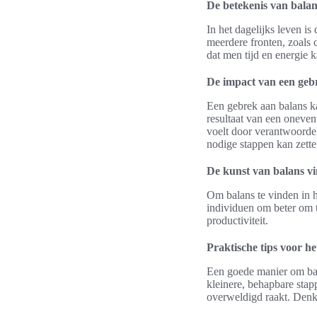
De betekenis van balans
In het dagelijks leven i
meerdere fronten, zoals c
dat men tijd en energie 
De impact van een geb
Een gebrek aan balans ka
resultaat van een oneven
voelt door verantwoordel
nodige stappen kan zette
De kunst van balans v
Om balans te vinden in h
individuen om beter om t
productiviteit.
Praktische tips voor h
Een goede manier om balan
kleinere, behapbare sta
overweldigd raakt. Denk 