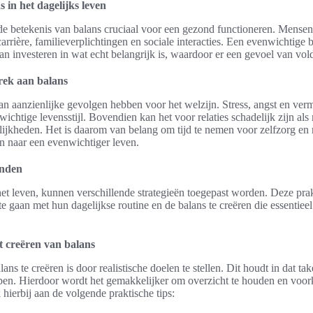
 in het dagelijks leven
s de betekenis van balans cruciaal voor een gezond functioneren. Mense
arrière, familieverplichtingen en sociale interacties. Een evenwichtige
kan investeren in wat echt belangrijk is, waardoor er een gevoel van vol
rek aan balans
n aanzienlijke gevolgen hebben voor het welzijn. Stress, angst en verm
wichtige levensstijl. Bovendien kan het voor relaties schadelijk zijn al
ijkheden. Het is daarom van belang om tijd te nemen voor zelfzorg en r
n naar een evenwichtiger leven.
inden
et leven, kunnen verschillende strategieën toegepast worden. Deze prak
e gaan met hun dagelijkse routine en de balans te creëren die essentieel
et creëren van balans
s te creëren is door realistische doelen te stellen. Dit houdt in dat ta
ppen. Hierdoor wordt het gemakkelijker om overzicht te houden en vo
hierbij aan de volgende praktische tips: