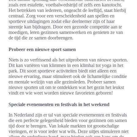
zoals een estafette, voetbalwedstrijd of zelfs een kanotocht.
Het betrekken van iedereen, ongeacht de leeftijd, staat hierbij
centraal. Zorg voor een verscheidenheid aan spellen en
sportieve uitdagingen zodat elke deelnemer zijn of haar
steentje kan bijdragen. Door een gezonde competitie aan te
moedigen, leren gezinnen samenwerken en genieten ze van
de tijd die ze samen doorbrengen.
Probeer een nieuwe sport samen
Niets is zo verfrissend als het uitproberen van nieuwe sporten.
Dit kan variëren van klimmen in een klimhal tot yoga in het
park. Dit soort sportieve activiteiten biedt niet alleen een
nieuwe ervaring, maar stimuleert ook de lichamelijke conditie
en mentale welzijn van alle gezinsleden. Probeer samen
nieuwe sporten uit om te ontdekken wat het gezin het leukst
vindt en wie weet worden nieuwe favorieten geboren!
Speciale evenementen en festivals in het weekend
In Nederland zijn er tal van speciale evenementen en festivals
die een perfecte gelegenheid bieden voor gezinnen om samen
tijd door te brengen. Van lokale markten tot grootschalige
vieringen, er is voor ieder wat wils. Deze uitjes stimuleren niet
alleen de onderlinge band, maar bieden ook een kans om de