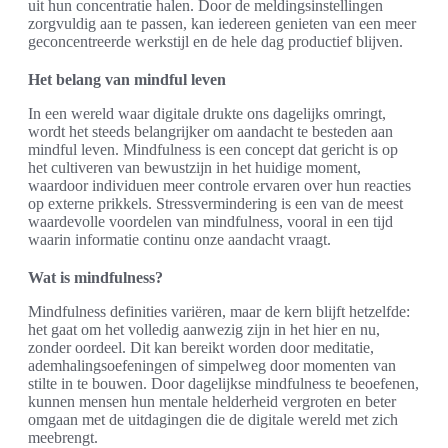
uit hun concentratie halen. Door de meldingsinstellingen
zorgvuldig aan te passen, kan iedereen genieten van een meer
geconcentreerde werkstijl en de hele dag productief blijven.
Het belang van mindful leven
In een wereld waar digitale drukte ons dagelijks omringt,
wordt het steeds belangrijker om aandacht te besteden aan
mindful leven. Mindfulness is een concept dat gericht is op
het cultiveren van bewustzijn in het huidige moment,
waardoor individuen meer controle ervaren over hun reacties
op externe prikkels. Stressvermindering is een van de meest
waardevolle voordelen van mindfulness, vooral in een tijd
waarin informatie continu onze aandacht vraagt.
Wat is mindfulness?
Mindfulness definities variëren, maar de kern blijft hetzelfde:
het gaat om het volledig aanwezig zijn in het hier en nu,
zonder oordeel. Dit kan bereikt worden door meditatie,
ademhalingsoefeningen of simpelweg door momenten van
stilte in te bouwen. Door dagelijkse mindfulness te beoefenen,
kunnen mensen hun mentale helderheid vergroten en beter
omgaan met de uitdagingen die de digitale wereld met zich
meebrengt.