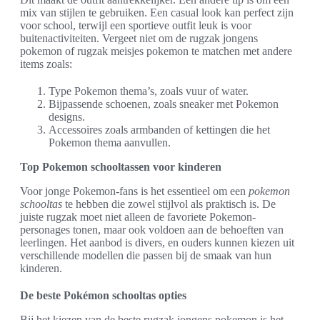
mix van stijlen te gebruiken. Een casual look kan perfect zijn
voor school, terwijl een sportieve outfit leuk is voor
buitenactiviteiten. Vergeet niet om de rugzak jongens
pokemon of rugzak meisjes pokemon te matchen met andere
items zoals:
Type Pokemon thema’s, zoals vuur of water.
Bijpassende schoenen, zoals sneaker met Pokemon
designs.
Accessoires zoals armbanden of kettingen die het
Pokemon thema aanvullen.
Top Pokemon schooltassen voor kinderen
Voor jonge Pokemon-fans is het essentieel om een
pokemon
schooltas
te hebben die zowel stijlvol als praktisch is. De
juiste rugzak moet niet alleen de favoriete Pokemon-
personages tonen, maar ook voldoen aan de behoeften van
leerlingen. Het aanbod is divers, en ouders kunnen kiezen uit
verschillende modellen die passen bij de smaak van hun
kinderen.
De beste Pokémon schooltas opties
Bij het kiezen van de beste rugzak jongens pokemon is het