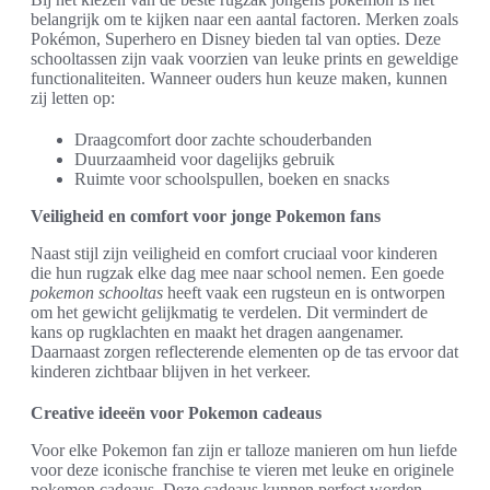
belangrijk om te kijken naar een aantal factoren. Merken zoals
Pokémon, Superhero en Disney bieden tal van opties. Deze
schooltassen zijn vaak voorzien van leuke prints en geweldige
functionaliteiten. Wanneer ouders hun keuze maken, kunnen
zij letten op:
Draagcomfort door zachte schouderbanden
Duurzaamheid voor dagelijks gebruik
Ruimte voor schoolspullen, boeken en snacks
Veiligheid en comfort voor jonge Pokemon fans
Naast stijl zijn veiligheid en comfort cruciaal voor kinderen
die hun rugzak elke dag mee naar school nemen. Een goede
pokemon schooltas
heeft vaak een rugsteun en is ontworpen
om het gewicht gelijkmatig te verdelen. Dit vermindert de
kans op rugklachten en maakt het dragen aangenamer.
Daarnaast zorgen reflecterende elementen op de tas ervoor dat
kinderen zichtbaar blijven in het verkeer.
Creative ideeën voor Pokemon cadeaus
Voor elke Pokemon fan zijn er talloze manieren om hun liefde
voor deze iconische franchise te vieren met leuke en originele
pokemon cadeaus. Deze cadeaus kunnen perfect worden