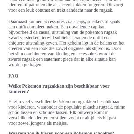
kleuren of patronen die als accentstukken fungeren. Dit zorgt
voor een leuk contrast en trekt aandacht naar de rugzak.
Daarnaast kunnen accessoires zoals caps, sneakers of sjaals
een outfit compleet maken. Een opvallende cap kan
bijvoorbeeld de casual uitstraling van de pokemon rugzak
zwart versterken, terwijl subtiele sieraden de outfit een
chiquere uitstraling geven. Het geheim ligt in de balans en het
creëren van een look die zowel origineel als stijlvol is. Door
het slim combineren van kleding en accessoires wordt de
zwarte rugzak een statement piece dat in elke situatie kan
worden gedragen.
FAQ
Welke Pokemon rugzakken zijn beschikbaar voor
kinderen?
Er zijn veel verschillende Pokemon rugzakken beschikbaar
voor kinderen, waaronder de populaire pikachu rugzak, ruime
schooltassen en schoudertassen. Elk ontwerp komt in
verschillende kleuren en stijlen, zodat er altijd iets bij past
voor zowel jongens als meisjes.
Waarom zou ik kiezen voor een Pokemon schooltas?