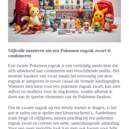
Stijlvolle manieren om een Pokemon rugzak zwart te
combineren
Een zwarte Pokemon rugzak is een veelzijdig mode-item dat
zich uitstekend laat combineren met verschillende outfits. Het
neutrale karakter van zwart maakt het eenvoudig om deze
rugzak te integreren in zowel casual als formele kledingstijlen.
Wanneer men kiest voor een pokemon rugzak zwart, kan men
stijlvol en modieus voor de dag komen, zonder afbreuk te
doen aan de speelse elementen van de Pokémon-fandom.
Om de zwarte rugzak op een trendy manier te dragen, is het
aan te raden om te spelen met kleurenschema’s. Aardetinten,
zoals beige of olijfgroen, passen prachtig bij een pokemon
rugzak zwart en creëren een nette, samenhangende uitstraling.
Voor een meer gedurfde look kan men ook kiezen voor felle