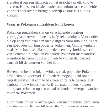
zijn ideaal om een glimlach op het gezicht van elk kind te
toveren. Het is een ideale manier om enthousiasme en liefde
voor het spel over te brengen, terwijl ze ook iets nuttigs
krijgen.
Waar je Pokemon rugzakken kunt kopen
Pokemon rugzakken zijn op verschillende plaatsen
verkrijgbaar, zowel online als in fysieke winkels. Voor ouders
die op zoek zijn naar een ideale rugzak voor hun kind, is het
een goed idee om hun opties te verkennen. Online winkels
zoals Merchandise4all.com bieden een uitgebreide selectie
van Pokemon rugzakken en andere Pokemon merchandise,
waardoor het eenvoudig is om iets te vinden dat perfect
aansluit bij de wensen van het kind.
Bovendien hebben lokale winkels vaak populaire Pokemon
producten op voorraad. Dit biedt de mogelijkheid om de
rugzak eerst in het echt te bekijken en zelfs te passen. Het
aanbod in de winkels kan variëren, maar ouders kunnen
doorgaans rekenen op een aantal bekende ontwerpen van hun
favoriete Pokemon.
Door beide opties te overwegen, kan men optimaal profiteren
van de keuzes die beschikbaar zijn. Of het nu gaat om een