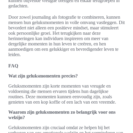
kunnen blijvende vreugde brengen en elkaar terugroepen in
gedachten.
Door zowel journaling als fotografie te combineren, kunnen
mensen hun geluksmomenten in volle omvang vastleggen. Dit
bevordert niet alleen een positieve mindset, maar stimuleert
ook persoonlijke groei. Het terugkijken naar deze
herinneringen kan individuen inspireren om meer van
dergelijke momenten in hun leven te creëren, en hen
aanmoedigen om een gelukkiger en bevredigender leven te
leiden.
FAQ
Wat zijn geluksmomenten precies?
Geluksmomenten zijn korte momenten van vreugde en
voldoening die mensen ervaren tijdens hun dagelijkse
routines. Deze momenten kunnen eenvoudig zijn, zoals
genieten van een kop koffie of een lach van een vreemde.
Waarom zijn geluksmomenten zo belangrijk voor ons
welzijn?
Geluksmomenten zijn cruciaal omdat ze helpen bij het
verhogen van ons emotionele welzijn en het verminderen van