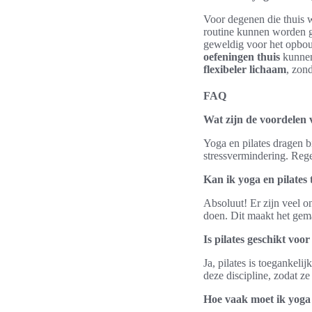
Voor degenen die thuis w
routine kunnen worden g
geweldig voor het opbouw
oefeningen thuis
kunnen
flexibeler lichaam
, zon
FAQ
Wat zijn de voordelen 
Yoga en pilates dragen bi
stressvermindering. Reg
Kan ik yoga en pilates
Absoluut! Er zijn veel o
doen. Dit maakt het gema
Is pilates geschikt voo
Ja, pilates is toegankeli
deze discipline, zodat z
Hoe vaak moet ik yoga 