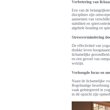
Verbetering van lichaam
Een van de belangrijkst
disciplines zijn ontworp
aannemen van verschillen
stabiliteit en spiercontr
algehele houding en spie
Stressvermindering do
De effectiviteit van yog
drukke leven hoogstaande
lichamelijke gezondheid.
en een gevoel van ontspa
welzijn.
Verhoogde focus en me
Naast de lichamelijke vo
Regelmatige beoefening h
vaak geïntegreerd in yog
in dit opzicht zijn opme