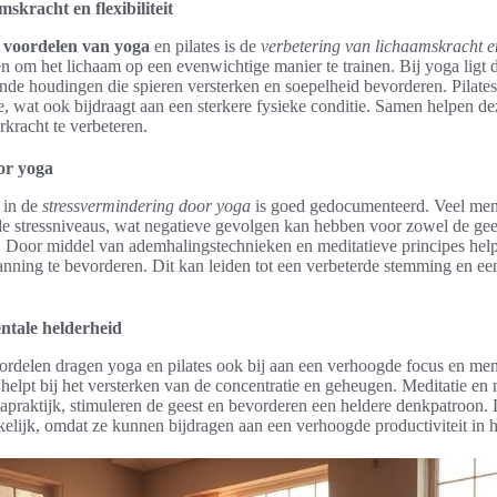
skracht en flexibiliteit
e
voordelen van yoga
en pilates is de
verbetering van lichaamskracht en 
en om het lichaam op een evenwichtige manier te trainen. Bij yoga ligt 
de houdingen die spieren versterken en soepelheid bevorderen. Pilates 
ole, wat ook bijdraagt aan een sterkere fysieke conditie. Samen helpen d
rkracht te verbeteren.
or yoga
a in de
stressvermindering door yoga
is goed gedocumenteerd. Veel men
 stressniveaus, wat negatieve gevolgen kan hebben voor zowel de gees
 Door middel van ademhalingstechnieken en meditatieve principes helpt
nning te bevorderen. Dit kan leiden tot een verbeterde stemming en ee
ntale helderheid
ordelen dragen yoga en pilates ook bij aan een verhoogde focus en men
elpt bij het versterken van de concentratie en geheugen. Meditatie en
apraktijk, stimuleren de geest en bevorderen een heldere denkpatroon.
rkelijk, omdat ze kunnen bijdragen aan een verhoogde productiviteit in h