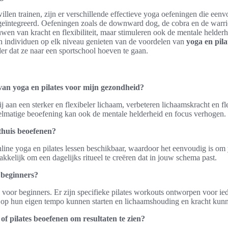
illen trainen, zijn er verschillende effectieve yoga oefeningen die eenv
eïntegreerd. Oefeningen zoals de downward dog, de cobra en de warrior
en van kracht en flexibiliteit, maar stimuleren ook de mentale helder
 individuen op elk niveau genieten van de voordelen van
yoga en pila
der dat ze naar een sportschool hoeven te gaan.
van yoga en pilates voor mijn gezondheid?
j aan een sterker en flexibeler lichaam, verbeteren lichaamskracht en flex
elmatige beoefening kan ook de mentale helderheid en focus verhogen.
 thuis beoefenen?
nline yoga en pilates lessen beschikbaar, waardoor het eenvoudig is om
kkelijk om een dagelijks ritueel te creëren dat in jouw schema past.
r beginners?
jk voor beginners. Er zijn specifieke pilates workouts ontworpen voor ie
e op hun eigen tempo kunnen starten en lichaamshouding en kracht kun
of pilates beoefenen om resultaten te zien?