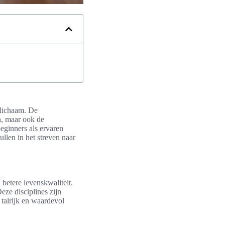
r lichaam. De
n
, maar ook de
eginners als ervaren
llen in het streven naar
betere levenskwaliteit.
ze disciplines zijn
n talrijk en waardevol