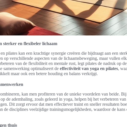
n sterker en flexibeler lichaam
n pilates kan een krachtige synergie creëren die bijdraagt aan een sterk
en op verschillende aspecten van de lichaamsbeweging, maar vullen elka
rbeteren van de flexibiliteit en mentale rust, legt pilates de nadruk op d
ze samenwerking optimaliseert de
effectiviteit van yoga en pilates
, wa
ikkelt maar ook een betere houding en balans verkrijgt.
 samenwerken
combineren, kan men profiteren van de unieke voordelen van beide. Bij 
op de ademhaling, zoals geleerd in yoga, helpen bij het verbeteren van 
n. Dit zorgt ervoor dat men effectiever traint en sneller resultaten bo
an de disciplines veelzijdige trainingsmogelijkheden, waardoor de kans 
gen thuis