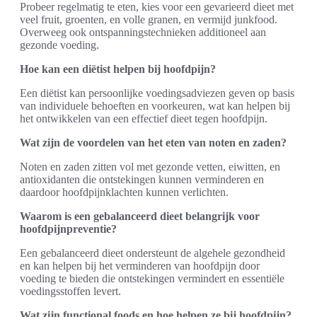
Probeer regelmatig te eten, kies voor een gevarieerd dieet met
veel fruit, groenten, en volle granen, en vermijd junkfood.
Overweeg ook ontspanningstechnieken additioneel aan
gezonde voeding.
Hoe kan een diëtist helpen bij hoofdpijn?
Een diëtist kan persoonlijke voedingsadviezen geven op basis
van individuele behoeften en voorkeuren, wat kan helpen bij
het ontwikkelen van een effectief dieet tegen hoofdpijn.
Wat zijn de voordelen van het eten van noten en zaden?
Noten en zaden zitten vol met gezonde vetten, eiwitten, en
antioxidanten die ontstekingen kunnen verminderen en
daardoor hoofdpijnklachten kunnen verlichten.
Waarom is een gebalanceerd dieet belangrijk voor
hoofdpijnpreventie?
Een gebalanceerd dieet ondersteunt de algehele gezondheid
en kan helpen bij het verminderen van hoofdpijn door
voeding te bieden die ontstekingen vermindert en essentiële
voedingsstoffen levert.
Wat zijn functional foods en hoe helpen ze bij hoofdpijn?