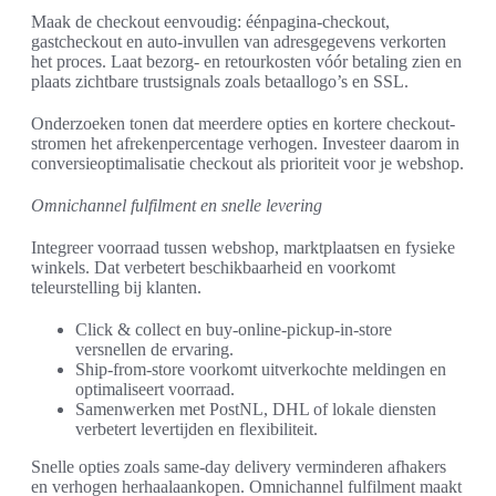
Maak de checkout eenvoudig: éénpagina-checkout,
gastcheckout en auto-invullen van adresgegevens verkorten
het proces. Laat bezorg- en retourkosten vóór betaling zien en
plaats zichtbare trustsignals zoals betaallogo’s en SSL.
Onderzoeken tonen dat meerdere opties en kortere checkout-
stromen het afrekenpercentage verhogen. Investeer daarom in
conversieoptimalisatie checkout als prioriteit voor je webshop.
Omnichannel fulfilment en snelle levering
Integreer voorraad tussen webshop, marktplaatsen en fysieke
winkels. Dat verbetert beschikbaarheid en voorkomt
teleurstelling bij klanten.
Click & collect en buy-online-pickup-in-store
versnellen de ervaring.
Ship-from-store voorkomt uitverkochte meldingen en
optimaliseert voorraad.
Samenwerken met PostNL, DHL of lokale diensten
verbetert levertijden en flexibiliteit.
Snelle opties zoals same-day delivery verminderen afhakers
en verhogen herhaalaankopen. Omnichannel fulfilment maakt