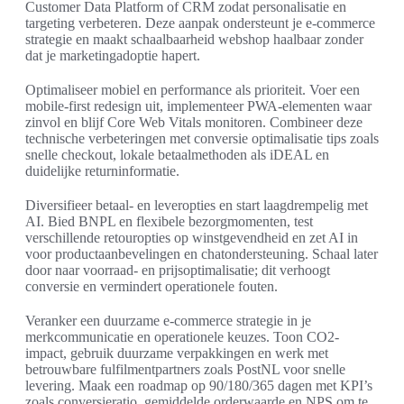
Customer Data Platform of CRM zodat personalisatie en
targeting verbeteren. Deze aanpak ondersteunt je e-commerce
strategie en maakt schaalbaarheid webshop haalbaar zonder
dat je marketingadoptie hapert.
Optimaliseer mobiel en performance als prioriteit. Voer een
mobile-first redesign uit, implementeer PWA-elementen waar
zinvol en blijf Core Web Vitals monitoren. Combineer deze
technische verbeteringen met conversie optimalisatie tips zoals
snelle checkout, lokale betaalmethoden als iDEAL en
duidelijke returninformatie.
Diversifieer betaal- en leveropties en start laagdrempelig met
AI. Bied BNPL en flexibele bezorgmomenten, test
verschillende retouropties op winstgevendheid en zet AI in
voor productaanbevelingen en chatondersteuning. Schaal later
door naar voorraad- en prijsoptimalisatie; dit verhoogt
conversie en vermindert operationele fouten.
Veranker een duurzame e-commerce strategie in je
merkcommunicatie en operationele keuzes. Toon CO2-
impact, gebruik duurzame verpakkingen en werk met
betrouwbare fulfilmentpartners zoals PostNL voor snelle
levering. Maak een roadmap op 90/180/365 dagen met KPI’s
zoals conversieratio, gemiddelde orderwaarde en NPS om te