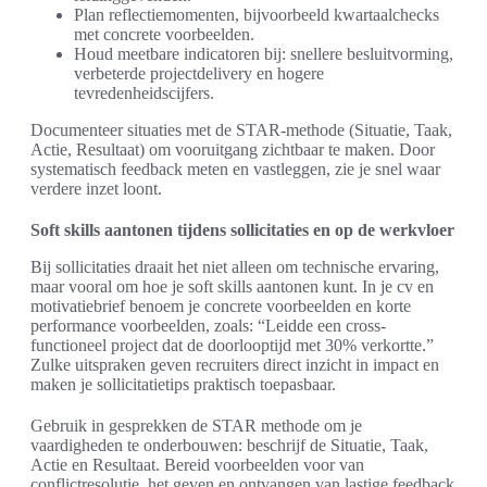
Plan reflectiemomenten, bijvoorbeeld kwartaalchecks
met concrete voorbeelden.
Houd meetbare indicatoren bij: snellere besluitvorming,
verbeterde projectdelivery en hogere
tevredenheidscijfers.
Documenteer situaties met de STAR-methode (Situatie, Taak,
Actie, Resultaat) om vooruitgang zichtbaar te maken. Door
systematisch feedback meten en vastleggen, zie je snel waar
verdere inzet loont.
Soft skills aantonen tijdens sollicitaties en op de werkvloer
Bij sollicitaties draait het niet alleen om technische ervaring,
maar vooral om hoe je soft skills aantonen kunt. In je cv en
motivatiebrief benoem je concrete voorbeelden en korte
performance voorbeelden, zoals: “Leidde een cross-
functioneel project dat de doorlooptijd met 30% verkortte.”
Zulke uitspraken geven recruiters direct inzicht in impact en
maken je sollicitatietips praktisch toepasbaar.
Gebruik in gesprekken de STAR methode om je
vaardigheden te onderbouwen: beschrijf de Situatie, Taak,
Actie en Resultaat. Bereid voorbeelden voor van
conflictresolutie, het geven en ontvangen van lastige feedback