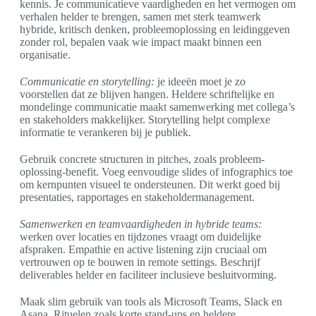
kennis. Je communicatieve vaardigheden en het vermogen om
verhalen helder te brengen, samen met sterk teamwerk
hybride, kritisch denken, probleemoplossing en leidinggeven
zonder rol, bepalen vaak wie impact maakt binnen een
organisatie.
Communicatie en storytelling:
je ideeën moet je zo
voorstellen dat ze blijven hangen. Heldere schriftelijke en
mondelinge communicatie maakt samenwerking met collega’s
en stakeholders makkelijker. Storytelling helpt complexe
informatie te verankeren bij je publiek.
Gebruik concrete structuren in pitches, zoals probleem-
oplossing-benefit. Voeg eenvoudige slides of infographics toe
om kernpunten visueel te ondersteunen. Dit werkt goed bij
presentaties, rapportages en stakeholdermanagement.
Samenwerken en teamvaardigheden in hybride teams:
werken over locaties en tijdzones vraagt om duidelijke
afspraken. Empathie en active listening zijn cruciaal om
vertrouwen op te bouwen in remote settings. Beschrijf
deliverables helder en faciliteer inclusieve besluitvorming.
Maak slim gebruik van tools als Microsoft Teams, Slack en
Asana. Rituelen zoals korte stand-ups en heldere