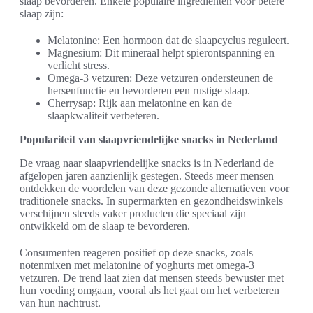
slaap bevorderen. Enkele populaire ingrediënten voor betere
slaap zijn:
Melatonine: Een hormoon dat de slaapcyclus reguleert.
Magnesium: Dit mineraal helpt spierontspanning en
verlicht stress.
Omega-3 vetzuren: Deze vetzuren ondersteunen de
hersenfunctie en bevorderen een rustige slaap.
Cherrysap: Rijk aan melatonine en kan de
slaapkwaliteit verbeteren.
Populariteit van slaapvriendelijke snacks in Nederland
De vraag naar slaapvriendelijke snacks is in Nederland de
afgelopen jaren aanzienlijk gestegen. Steeds meer mensen
ontdekken de voordelen van deze gezonde alternatieven voor
traditionele snacks. In supermarkten en gezondheidswinkels
verschijnen steeds vaker producten die speciaal zijn
ontwikkeld om de slaap te bevorderen.
Consumenten reageren positief op deze snacks, zoals
notenmixen met melatonine of yoghurts met omega-3
vetzuren. De trend laat zien dat mensen steeds bewuster met
hun voeding omgaan, vooral als het gaat om het verbeteren
van hun nachtrust.