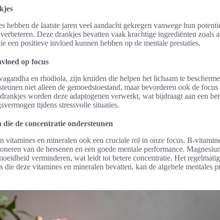
kjes
es hebben de laatste jaren veel aandacht gekregen vanwege hun potenti
 verbeteren. Deze drankjes bevatten vaak krachtige ingrediënten zoals 
ie een positieve invloed kunnen hebben op de mentale prestaties.
vloed op focus
agandha en rhodiola, zijn kruiden die helpen het lichaam te bescherme
rsteunen niet alleen de gemoedstoestand, maar bevorderen ook de focus
s drankjes worden deze adaptogenen verwerkt, wat bijdraagt aan een bet
vermogen tijdens stressvolle situaties.
 die de concentratie ondersteunen
 vitamines en mineralen ook een cruciale rol in onze focus. B-vitamine
ctioneren van de hersenen en een goede mentale performance. Magnesiu
oeidheid verminderen, wat leidt tot betere concentratie. Het regelmat
s die deze vitamines en mineralen bevatten, kan de algehele mentales pr