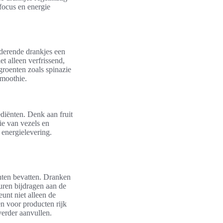
 focus en energie
rderende drankjes een
t alleen verfrissend,
groenten zoals spinazie
smoothie.
diënten. Denk aan fruit
ie van vezels en
 energielevering.
ënten bevatten. Dranken
uren bijdragen aan de
unt niet alleen de
en voor producten rijk
verder aanvullen.