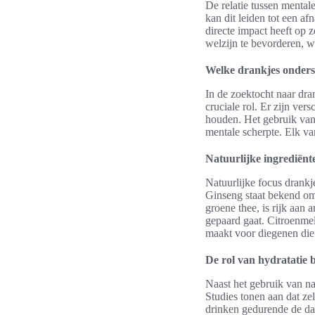
De relatie tussen mental
kan dit leiden tot een a
directe impact heeft op
welzijn te bevorderen, w
Welke drankjes onders
In de zoektocht naar dra
cruciale rol. Er zijn ver
houden. Het gebruik van 
mentale scherpte. Elk va
Natuurlijke ingrediënt
Natuurlijke focus drankj
Ginseng staat bekend om
groene thee, is rijk aan 
gepaard gaat. Citroenmel
maakt voor diegenen die 
De rol van hydratatie b
Naast het gebruik van nat
Studies tonen aan dat ze
drinken gedurende de d