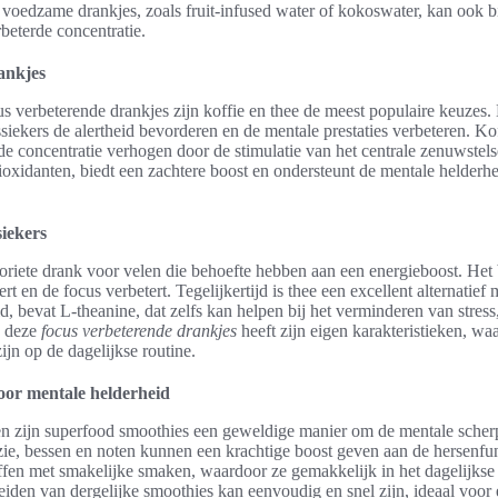
voedzame drankjes, zoals fruit-infused water of kokoswater, kan ook b
beterde concentratie.
ankjes
us verbeterende drankjes zijn koffie en thee de meest populaire keuzes.
iekers de alertheid bevorderen en de mentale prestaties verbeteren. Koff
e concentratie verhogen door de stimulatie van het centrale zenuwstels
tioxidanten, biedt een zachtere boost en ondersteunt de mentale helder
siekers
avoriete drank voor velen die behoefte hebben aan een energieboost. Het 
rt en de focus verbetert. Tegelijkertijd is thee een excellent alternatief
d, bevat L-theanine, dat zelfs kan helpen bij het verminderen van stres
n deze
focus verbeterende drankjes
heeft zijn eigen karakteristieken, wa
ijn op de dagelijkse routine.
oor mentale helderheid
en zijn superfood smoothies een geweldige manier om de mentale scherp
zie, bessen en noten kunnen een krachtige boost geven aan de hersenfu
fen met smakelijke smaken, waardoor ze gemakkelijk in het dagelijkse 
iden van dergelijke smoothies kan eenvoudig en snel zijn, ideaal voor