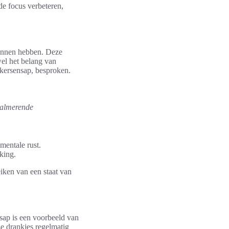
de focus verbeteren,
kunnen hebben. Deze
wel het belang van
 kersensap, besproken.
almerende
mentale rust.
king.
iken van een staat van
sap is een voorbeeld van
ze drankjes regelmatig