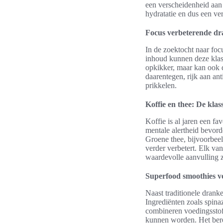
een verscheidenheid aan 
hydratatie en dus een ver
Focus verbeterende dr
In de zoektocht naar foc
inhoud kunnen deze klass
opkikker, maar kan ook d
daarentegen, rijk aan an
prikkelen.
Koffie en thee: De klas
Koffie is al jaren een f
mentale alertheid bevorde
Groene thee, bijvoorbeel
verder verbetert. Elk va
waardevolle aanvulling z
Superfood smoothies v
Naast traditionele drank
Ingrediënten zoals spina
combineren voedingsstof
kunnen worden. Het bere