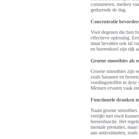
consumeren, merken vaak d
gedurende de dag.
Concentratie bevorder
Voor degenen die hun fo
effectieve oplossing. Ee
maar bevatten ook tal va
en boerenkool zijn rijk 
Groene smoothies als e
Groene smoothies zijn ee
zoals bananen en bessen
voedingsstoffen in deze 
Mensen ervaren vaak een
Functionele dranken m
Naast groene smoothies z
verrijkt met eiwit kunne
hersenfunctie. Het regel
mentale prestaties, maar
aan antioxidanten, zoals