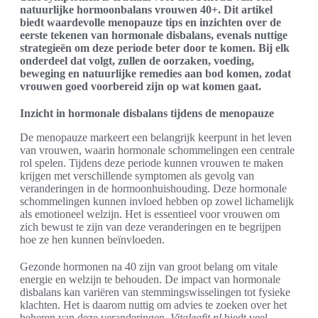
natuurlijke hormoonbalans vrouwen 40+. Dit artikel
biedt waardevolle menopauze tips en inzichten over de
eerste tekenen van hormonale disbalans, evenals nuttige
strategieën om deze periode beter door te komen. Bij elk
onderdeel dat volgt, zullen de oorzaken, voeding,
beweging en natuurlijke remedies aan bod komen, zodat
vrouwen goed voorbereid zijn op wat komen gaat.
Inzicht in hormonale disbalans tijdens de menopauze
De menopauze markeert een belangrijk keerpunt in het leven
van vrouwen, waarin hormonale schommelingen een centrale
rol spelen. Tijdens deze periode kunnen vrouwen te maken
krijgen met verschillende symptomen als gevolg van
veranderingen in de hormoonhuishouding. Deze hormonale
schommelingen kunnen invloed hebben op zowel lichamelijk
als emotioneel welzijn. Het is essentieel voor vrouwen om
zich bewust te zijn van deze veranderingen en te begrijpen
hoe ze hen kunnen beïnvloeden.
Gezonde hormonen na 40 zijn van groot belang om vitale
energie en welzijn te behouden. De impact van hormonale
disbalans kan variëren van stemmingswisselingen tot fysieke
klachten. Het is daarom nuttig om advies te zoeken over het
beheren van deze veranderingen.
Vitaleafit.nl
biedt veel