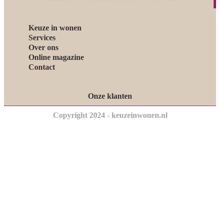
Keuze in wonen
Services
Over ons
Online magazine
Contact
Onze klanten
Copyright 2024 - keuzeinwonen.nl