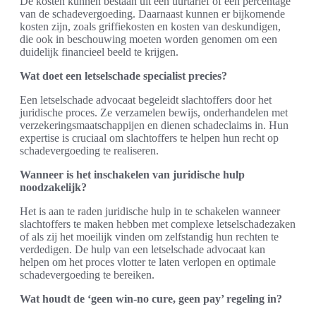
De kosten kunnen bestaan uit een uurtarief of een percentage
van de schadevergoeding. Daarnaast kunnen er bijkomende
kosten zijn, zoals griffiekosten en kosten van deskundigen,
die ook in beschouwing moeten worden genomen om een
duidelijk financieel beeld te krijgen.
Wat doet een letselschade specialist precies?
Een letselschade advocaat begeleidt slachtoffers door het
juridische proces. Ze verzamelen bewijs, onderhandelen met
verzekeringsmaatschappijen en dienen schadeclaims in. Hun
expertise is cruciaal om slachtoffers te helpen hun recht op
schadevergoeding te realiseren.
Wanneer is het inschakelen van juridische hulp
noodzakelijk?
Het is aan te raden juridische hulp in te schakelen wanneer
slachtoffers te maken hebben met complexe letselschadezaken
of als zij het moeilijk vinden om zelfstandig hun rechten te
verdedigen. De hulp van een letselschade advocaat kan
helpen om het proces vlotter te laten verlopen en optimale
schadevergoeding te bereiken.
Wat houdt de ‘geen win-no cure, geen pay’ regeling in?