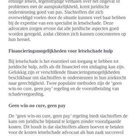
ernstige letsels, tegenstrijdige verhalen over het ongeval of
problemen met de aansprakelijkheid, komt juridische
ondersteuning goed van pas. Slachtoffers die zich
overweldigd voelen door de situatie kunnen veel baat hebben
bij de expertise van een specialist in letselschade. Deze
advocaten zorgen ervoor dat alle juridische aspecten goed
worden geregeld, zodat cliënten zich kunnen concentreren op
hun herstel.
Financieringsmogelijkheden voor letselschade hulp
Bij letselschade is het essentieel om toegang te hebben tot
juridische hulp, zelfs als dit financieel een uitdaging kan zijn.
Gelukkig zijn er verschillende financieringsmogelijkheden
beschikbaar om slachtoffers te ondersteunen in hun zoektocht
naar gerechtigheid. Twee populaire methoden zijn de ‘geen
win-no cure, geen pay’ regeling en de vooruitbetaling van
schadevergoeding.
Geen win-no cure, geen pay
De ‘geen win-no cure, geen pay’ regeling biedt slachtoffers de
kans om juridische bijstand te krijgen zonder voorafgaande
kosten. Dit houdt in dat slachtoffers alleen hoeven te betalen
voor de kosten letselschade advocaat als hun zaak succesvol