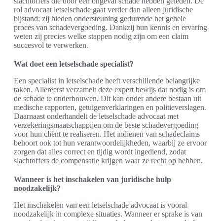
slachtoffers die door een ongeval schade hebben geleden. De
rol advocaat letselschade gaat verder dan alleen juridische
bijstand; zij bieden ondersteuning gedurende het gehele
proces van schadevergoeding. Dankzij hun kennis en ervaring
weten zij precies welke stappen nodig zijn om een claim
succesvol te verwerken.
Wat doet een letselschade specialist?
Een specialist in letselschade heeft verschillende belangrijke
taken. Allereerst verzamelt deze expert bewijs dat nodig is om
de schade te onderbouwen. Dit kan onder andere bestaan uit
medische rapporten, getuigenverklaringen en politieverslagen.
Daarnaast onderhandelt de letselschade advocaat met
verzekeringsmaatschappijen om de beste schadevergoeding
voor hun cliënt te realiseren. Het indienen van schadeclaims
behoort ook tot hun verantwoordelijkheden, waarbij ze ervoor
zorgen dat alles correct en tijdig wordt ingediend, zodat
slachtoffers de compensatie krijgen waar ze recht op hebben.
Wanneer is het inschakelen van juridische hulp
noodzakelijk?
Het inschakelen van een letselschade advocaat is vooral
noodzakelijk in complexe situaties. Wanneer er sprake is van