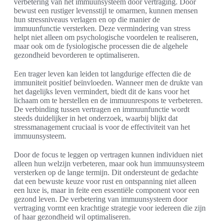
verbetering van het immuunsysteem door vertraging. Door
bewust een rustiger levensstijl te omarmen, kunnen mensen
hun stressniveaus verlagen en op die manier de
immuunfunctie versterken. Deze vermindering van stress
helpt niet alleen om psychologische voordelen te realiseren,
maar ook om de fysiologische processen die de algehele
gezondheid bevorderen te optimaliseren.
Een trager leven kan leiden tot langdurige effecten die de
immuniteit positief beïnvloeden. Wanneer men de drukte van
het dagelijks leven vermindert, biedt dit de kans voor het
lichaam om te herstellen en de immuunrespons te verbeteren.
De verbinding tussen vertragen en immuunfunctie wordt
steeds duidelijker in het onderzoek, waarbij blijkt dat
stressmanagement cruciaal is voor de effectiviteit van het
immuunsysteem.
Door de focus te leggen op vertragen kunnen individuen niet
alleen hun welzijn verbeteren, maar ook hun immuunsysteem
versterken op de lange termijn. Dit ondersteunt de gedachte
dat een bewuste keuze voor rust en ontspanning niet alleen
een luxe is, maar in feite een essentiële component voor een
gezond leven. De verbetering van immuunsysteem door
vertraging vormt een krachtige strategie voor iedereen die zijn
of haar gezondheid wil optimaliseren.