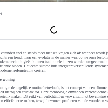
l
verandert snel en steeds meer mensen vragen zich af: wanneer wordt je
lechts een trend, maar een evolutie in de manier waarop we onze leefo
derne technologieën kunnen traditionele huizen worden omgevormd tot
ficiëntie bieden. Het echte slimme huis integreert verschillende system
 moderne leefomgeving creëren.
me woning
ologie de dagelijkse routine beïnvloedt, is het concept van een slimme
t hierbij een cruciale rol. Deze technologie omvat een verscheidenhe
elijk maken. Dit reikt van verlichting en verwarming tot beveiliging 
en efficiënter te maken, terwijl bewoners profiteren van de voordelen v