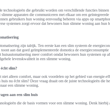
de technologieën die gebruikt worden om verschillende functies binnen
 slimme apparaten die communiceren met elkaar om een geïntegreerde en
nnen gebruikers hun woning eenvoudig beheren via apps op smartphone
erse systemen zorgt ervoor dat bewoners hun slimme woning aan hun 
omatisering
omatisering zijn talrijk. Ten eerste kan een slim systeem de energiecon
 toont aan dat goed geïmplementeerde domotica de energieconsumptie
dt huisautomatisering meer comfort omdat bewoners hun systemen op a
lgehele levenskwaliteit in een slimme woning.
écht slim?
niet alleen comfort, maar ook voordelen op het gebied van energie-effi
uis nu écht slim? Deze vraag draait om de juiste technologieën die hel
s naar een slimme woning.
ragen aan een slim huis
chnologieën die de basis vormen voor een slimme woning. Denk hierbij 