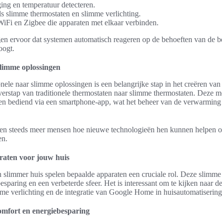
ing en temperatuur detecteren.
ls slimme thermostaten en slimme verlichting.
iFi en Zigbee die apparaten met elkaar verbinden.
en ervoor dat systemen automatisch reageren op de behoeften van de b
oogt.
slimme oplossingen
nele naar slimme oplossingen is een belangrijke stap in het creëren va
erstap van traditionele thermostaten naar slimme thermostaten. Deze 
n bediend via een smartphone-app, wat het beheer van de verwarming
en steeds meer mensen hoe nieuwe technologieën hen kunnen helpen
en.
raten voor jouw huis
en slimmer huis spelen bepaalde apparaten een cruciale rol. Deze slimm
besparing en een verbeterde sfeer. Het is interessant om te kijken naar 
me verlichting en de integratie van Google Home in huisautomatisering
omfort en energiebesparing