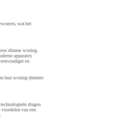
ewoners, wat het
n een slimme woning.
moderne apparaten
 eenvoudiger en
 om hun woning slimmer
e technologieën dragen
de voordelen van een
.