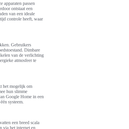
ze apparaten passen
rdoor ontstaat een
uden van een ideale
jd controle heeft, waar
ikken. Gebruikers
moedstoestand. Dimbare
akelen van de verlichting
ergieke atmosfeer te
kt het mogelijk om
rmee hun slimme
 van Google Home in een
 één systeem.
atten een breed scala
 via het internet en