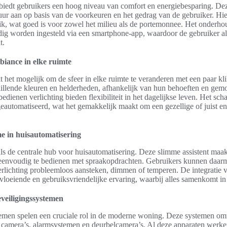
biedt gebruikers een hoog niveau van comfort en energiebesparing. De
ur aan op basis van de voorkeuren en het gedrag van de gebruiker. Hie
uik, wat goed is voor zowel het milieu als de portemonnee. Het onderho
g worden ingesteld via een smartphone-app, waardoor de gebruiker alti
t.
biance in elke ruimte
 het mogelijk om de sfeer in elke ruimte te veranderen met een paar kl
hillende kleuren en helderheden, afhankelijk van hun behoeften en ge
edienen verlichting bieden flexibiliteit in het dagelijkse leven. Het sch
automatiseerd, wat het gemakkelijk maakt om een gezellige of juist en
e in huisautomatisering
s de centrale hub voor huisautomatisering. Deze slimme assistent maa
 eenvoudig te bedienen met spraakopdrachten. Gebruikers kunnen daa
erlichting probleemloos aansteken, dimmen of temperen. De integratie
 vloeiende en gebruiksvriendelijke ervaring, waarbij alles samenkomt in
eveiligingssystemen
emen spelen een cruciale rol in de moderne woning. Deze systemen omv
 camera’s, alarmsystemen en deurbelcamera’s. Al deze apparaten werken