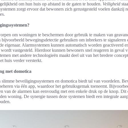
gelijkheid om hun huis op afstand in de gaten te houden.
Veiligheid
staa
ystemen zorgt ervoor dat bewoners zich gerustgesteld voelen dankzij r
es.
igingssystemen?
worpen om woningen te beschermen door gebruik te maken van geavanc
bijvoorbeeld bewegingsdetectie gebruiken om inbrekers te signaleren e
de eigenaar. Alarmsystemen kunnen automatisch worden geactiveerd en
it wordt vastgesteld. Hierdoor kunnen bewoners snel reageren in geval v
stemen met andere technologieën maakt deel uit van het bredere concep
et huis verder versterkt.
ging met domotica
slimme beveiligingssystemen en domotica biedt tal van voordelen. Be
 beheren via één app, waardoor het gebruiksgemak toeneemt. Bijvoorbe
len van de alarmen kan eenvoudig met een enkele druk op de knop. Dit 
nden woning. De synergie tussen deze systemen biedt een integrale aa
ouden.