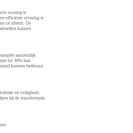
 een woning te
 efficiënte ervaring te
s of tablets. De
behoeften kunnen
sumptie aanzienlijk
 met tot 30% kan
fstand kunnen bedienen.
ciëntie en veiligheid.
pen bij de transformatie
aan: