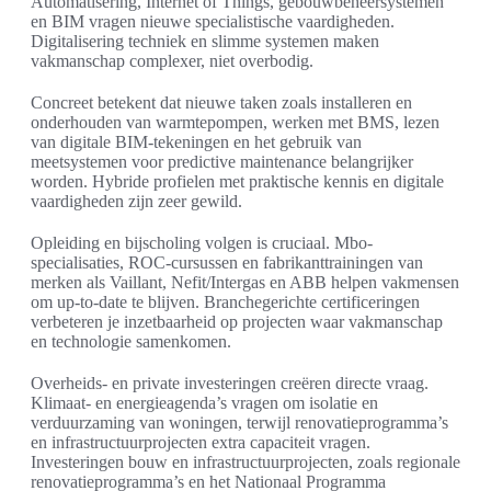
Automatisering, Internet of Things, gebouwbeheersystemen
en BIM vragen nieuwe specialistische vaardigheden.
Digitalisering techniek en slimme systemen maken
vakmanschap complexer, niet overbodig.
Concreet betekent dat nieuwe taken zoals installeren en
onderhouden van warmtepompen, werken met BMS, lezen
van digitale BIM-tekeningen en het gebruik van
meetsystemen voor predictive maintenance belangrijker
worden. Hybride profielen met praktische kennis en digitale
vaardigheden zijn zeer gewild.
Opleiding en bijscholing volgen is cruciaal. Mbo-
specialisaties, ROC-cursussen en fabrikanttrainingen van
merken als Vaillant, Nefit/Intergas en ABB helpen vakmensen
om up-to-date te blijven. Branchegerichte certificeringen
verbeteren je inzetbaarheid op projecten waar vakmanschap
en technologie samenkomen.
Overheids- en private investeringen creëren directe vraag.
Klimaat- en energieagenda’s vragen om isolatie en
verduurzaming van woningen, terwijl renovatieprogramma’s
en infrastructuurprojecten extra capaciteit vragen.
Investeringen bouw en infrastructuurprojecten, zoals regionale
renovatieprogramma’s en het Nationaal Programma