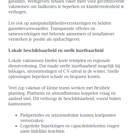
garanties. Werkgevers betalen vaker meer voor gecertificeerde
vakmensen om faalkosten te beperken en klanttevredenheid te
verhogen.
Let ook op aansprakelijkheidsverzekeringen en heldere
garantievoorwaarden. Transparante offertes en
samenwerkingen met bekende aannemers of installateurs
versterken je positie als opdrachtgever.
Lokale beschikbaarheid en snelle inzetbaarheid
Lokale vakmensen bieden korte reistijden en regionale
dienstverlening. Dat maakt snelle inzetbaarheid mogelijk bij
lekkages, stroomstoringen of CV-uitval in de winter. Snelle
oplossingen beperken schade en besparen kosten.
Veel zzp vakman of kleine teams werken met flexibele
planning. Platforms en uitzendbureaus koppelen vraag en
aanbod snel. Dit verhoogt de beschikbaarheid, vooral buiten
kantooruren.
Piekperiodes en seizoensdrukte kunnen knelpunten
veroorzaken.
Logistieke beperkingen en capaciteitstekorten vragen
soms tijdelijke krachten.