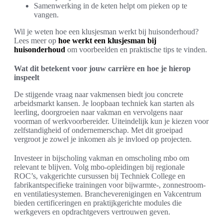
Samenwerking in de keten helpt om pieken op te
vangen.
Wil je weten hoe een klusjesman werkt bij huisonderhoud?
Lees meer op
hoe werkt een klusjesman bij
huisonderhoud
om voorbeelden en praktische tips te vinden.
Wat dit betekent voor jouw carrière en hoe je hierop
inspeelt
De stijgende vraag naar vakmensen biedt jou concrete
arbeidsmarkt kansen. Je loopbaan techniek kan starten als
leerling, doorgroeien naar vakman en vervolgens naar
voorman of werkvoorbereider. Uiteindelijk kun je kiezen voor
zelfstandigheid of ondernemerschap. Met dit groeipad
vergroot je zowel je inkomen als je invloed op projecten.
Investeer in bijscholing vakman en omscholing mbo om
relevant te blijven. Volg mbo-opleidingen bij regionale
ROC’s, vakgerichte cursussen bij Techniek College en
fabrikantspecifieke trainingen voor bijwarmte-, zonnestroom-
en ventilatiesystemen. Brancheverenigingen en Vakcentrum
bieden certificeringen en praktijkgerichte modules die
werkgevers en opdrachtgevers vertrouwen geven.