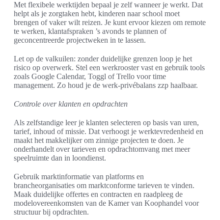
Met flexibele werktijden bepaal je zelf wanneer je werkt. Dat
helpt als je zorgtaken hebt, kinderen naar school moet
brengen of vaker wilt reizen. Je kunt ervoor kiezen om remote
te werken, klantafspraken ’s avonds te plannen of
geconcentreerde projectweken in te lassen.
Let op de valkuilen: zonder duidelijke grenzen loop je het
risico op overwerk. Stel een werkrooster vast en gebruik tools
zoals Google Calendar, Toggl of Trello voor time
management. Zo houd je de werk-privébalans zzp haalbaar.
Controle over klanten en opdrachten
Als zelfstandige leer je klanten selecteren op basis van uren,
tarief, inhoud of missie. Dat verhoogt je werktevredenheid en
maakt het makkelijker om zinnige projecten te doen. Je
onderhandelt over tarieven en opdrachtomvang met meer
speelruimte dan in loondienst.
Gebruik marktinformatie van platforms en
brancheorganisaties om marktconforme tarieven te vinden.
Maak duidelijke offertes en contracten en raadpleeg de
modelovereenkomsten van de Kamer van Koophandel voor
structuur bij opdrachten.