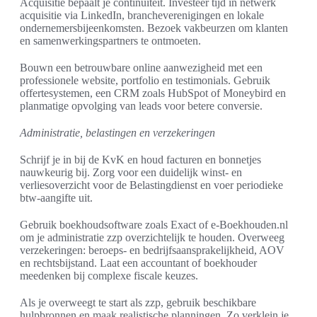
Acquisitie bepaalt je continuïteit. Investeer tijd in netwerk
acquisitie via LinkedIn, brancheverenigingen en lokale
ondernemersbijeenkomsten. Bezoek vakbeurzen om klanten
en samenwerkingspartners te ontmoeten.
Bouwn een betrouwbare online aanwezigheid met een
professionele website, portfolio en testimonials. Gebruik
offertesystemen, een CRM zoals HubSpot of Moneybird en
planmatige opvolging van leads voor betere conversie.
Administratie, belastingen en verzekeringen
Schrijf je in bij de KvK en houd facturen en bonnetjes
nauwkeurig bij. Zorg voor een duidelijk winst- en
verliesoverzicht voor de Belastingdienst en voer periodieke
btw-aangifte uit.
Gebruik boekhoudsoftware zoals Exact of e-Boekhouden.nl
om je administratie zzp overzichtelijk te houden. Overweeg
verzekeringen: beroeps- en bedrijfsaansprakelijkheid, AOV
en rechtsbijstand. Laat een accountant of boekhouder
meedenken bij complexe fiscale keuzes.
Als je overweegt te start als zzp, gebruik beschikbare
hulpbronnen en maak realistische planningen. Zo verklein je