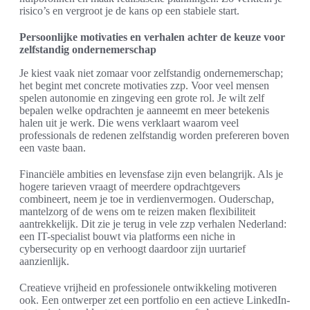
risico’s en vergroot je de kans op een stabiele start.
Persoonlijke motivaties en verhalen achter de keuze voor
zelfstandig ondernemerschap
Je kiest vaak niet zomaar voor zelfstandig ondernemerschap;
het begint met concrete motivaties zzp. Voor veel mensen
spelen autonomie en zingeving een grote rol. Je wilt zelf
bepalen welke opdrachten je aanneemt en meer betekenis
halen uit je werk. Die wens verklaart waarom veel
professionals de redenen zelfstandig worden prefereren boven
een vaste baan.
Financiële ambities en levensfase zijn even belangrijk. Als je
hogere tarieven vraagt of meerdere opdrachtgevers
combineert, neem je toe in verdienvermogen. Ouderschap,
mantelzorg of de wens om te reizen maken flexibiliteit
aantrekkelijk. Dit zie je terug in vele zzp verhalen Nederland:
een IT-specialist bouwt via platforms een niche in
cybersecurity op en verhoogt daardoor zijn uurtarief
aanzienlijk.
Creatieve vrijheid en professionele ontwikkeling motiveren
ook. Een ontwerper zet een portfolio en een actieve LinkedIn-