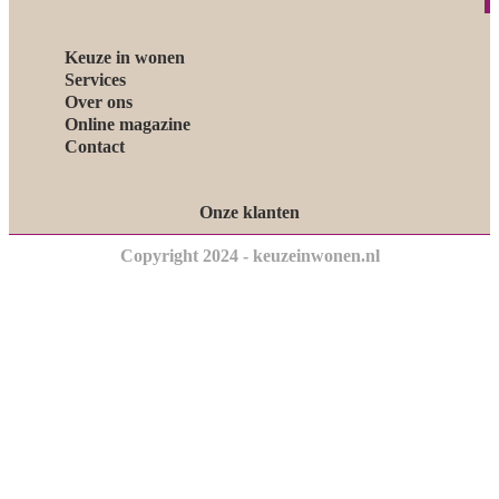
Keuze in wonen
Services
Over ons
Online magazine
Contact
Onze klanten
Copyright 2024 - keuzeinwonen.nl