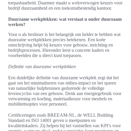
toepasbaarheid. Daarmee maakt u weloverwogen keuzes voor
bedrijf duurzaamheid en een toekomstbestendig kantoor.
Duurzame werkplekken: wat verstaat u onder duurzaam
werken?
Voor u als beslisser is het belangrijk om helder te hebben wat
duurzame werkplekken precies betekenen. Een korte
omschrijving helpt bij keuzes voor gebouw, inrichting en
bedrijfsprocessen. Hieronder leest u concrete kaders en
voorbeelden die u direct kunt toepassen.
Definitie van duurzame werkplekken
Een duidelijke definitie van duurzame werkplek zegt dat het
gaat om het minimaliseren van milieu-impact en het sparen
van natuurlijke hulpbronnen gedurende de volledige
levenscyclus van een gebouw. Denk aan energiegebruik voor
verwarming en koeling, materiaalkeuze voor meubels en
mobiliteitsopties voor personeel.
Certificeringen zoals BREEAM-NL, de WELL Building
Standard en ISO 14001 geven u meetpunten en
kwaliteitskaders. Zij helpen bij het vaststellen van KPI’s voor
energie, water en afval, zodat u prestaties kunt monitoren en