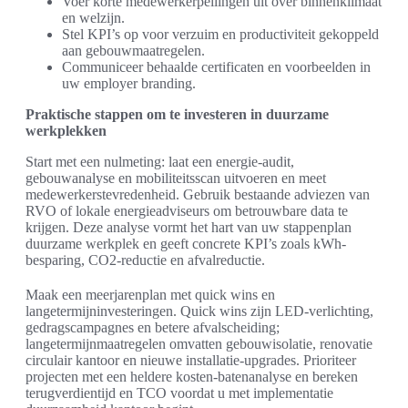
Voer korte medewerkerpeilingen uit over binnenklimaat
en welzijn.
Stel KPI’s op voor verzuim en productiviteit gekoppeld
aan gebouwmaatregelen.
Communiceer behaalde certificaten en voorbeelden in
uw employer branding.
Praktische stappen om te investeren in duurzame
werkplekken
Start met een nulmeting: laat een energie-audit,
gebouwanalyse en mobiliteitsscan uitvoeren en meet
medewerkerstevredenheid. Gebruik bestaande adviezen van
RVO of lokale energieadviseurs om betrouwbare data te
krijgen. Deze analyse vormt het hart van uw stappenplan
duurzame werkplek en geeft concrete KPI’s zoals kWh-
besparing, CO2-reductie en afvalreductie.
Maak een meerjarenplan met quick wins en
langetermijninvesteringen. Quick wins zijn LED-verlichting,
gedragscampagnes en betere afvalscheiding;
langetermijnmaatregelen omvatten gebouwisolatie, renovatie
circulair kantoor en nieuwe installatie-upgrades. Prioriteer
projecten met een heldere kosten-batenanalyse en bereken
terugverdientijd en TCO voordat u met implementatie