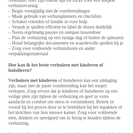
Absoluut! Hier zijn enkele tips en tricks voor een soepele
verhuiservaring:
– Begin vroegtijdig met de voorbereidingen
– Maak gebruik van verhuisplanners en checklists
– Schakel vrienden of familie in voor hulp
– Verpak je spullen efficiënt en label de dozen duidelijk
– Neem regelmatig pauzes en ontspan tussendoor
– Plan de verhuizing op een rustige dag of buiten de spitsuren
– Houd belangrijke documenten en waardevolle spullen bij je
– Zorg voor voldoende verhuisdozen en ander
verpakkingsmateriaal
Hoe kan ik het beste verhuizen met kinderen of
huisdieren?
Verhuizen met kinderen
of huisdieren kan een uitdaging
zijn, maar met de juiste voorbereiding kan het soepel
verlopen. Zorg ervoor dat je kinderen of huisdieren op een
veilige plek zijn tijdens de verhuizing en geef ze extra
aandacht en comfort om stress te verminderen. Betrek ze
vooraf bij het proces door ze te betrekken bij het inpakken of
het inrichten van hun nieuwe kamer. Zorg voor voldoende
eten, drinken en speelgoed om ze bezig te houden tijdens de
verhuizing.