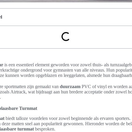
l
ar
is een essentieel element geworden voor zowel thuis- als turnzaalge
erkrachtige ondergrond voor gymnasten van alle niveaus. Hun popularit
ze kunnen worden opgeblazen en leeggelaten, alsmede hun draagbaarh
re sportmatten zijn gemaakt van
duurzaam
PVC of vinyl en worden a
als Airtrack, wat bijdraagt aan hun bredere acceptatie onder zowel ho
.
blaasbare Turnmat
at
biedt talloze voordelen voor zowel beginnende als ervaren sporters.
deze matten snel aan populariteit gewonnen. Hieronder worden de bel
laasbare turnmat
besproken.