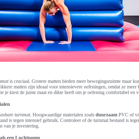
nmat
is cruciaal. Grotere matten bieden meer bewegingsruimte maar k
ikkere matten zijn ideaal voor intensievere oefeningen, omdat ze meer
e je kiest de juiste maat en dikte heeft om je oefening comfortabel en v
ialen
aasbare turnmat
. Hoogwaardige materialen zoals
duurzaam
PVC of vin
nd is tegen intensief gebruik. Controleer of de turnmat bestand is tegen
n van je investering.
zoals een Luchtpomp