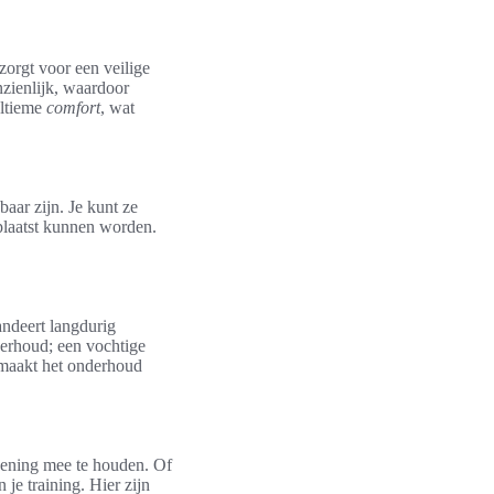
zorgt voor een veilige
zienlijk, waardoor
ultieme
comfort
, wat
aar zijn. Je kunt ze
plaatst kunnen worden.
ndeert langdurig
derhoud; een vochtige
 maakt het onderhoud
ekening mee te houden. Of
je training. Hier zijn