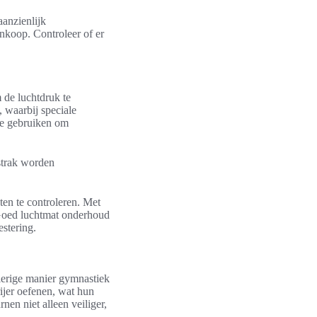
aanzienlijk
nkoop. Controleer of er
 de luchtdruk te
 waarbij speciale
 te gebruiken om
strak worden
ten te controleren. Met
. Goed luchtmat onderhoud
estering.
zierige manier gymnastiek
ijer oefenen, wat hun
en niet alleen veiliger,