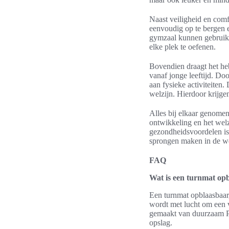
Naast veiligheid en comf
eenvoudig op te bergen e
gymzaal kunnen gebruik
elke plek te oefenen.
Bovendien draagt het he
vanaf jonge leeftijd. Do
aan fysieke activiteiten
welzijn. Hierdoor krijge
Alles bij elkaar genomen
ontwikkeling en het wel
gezondheidsvoordelen is 
sprongen maken in de w
FAQ
Wat is een turnmat op
Een turnmat opblaasbaar
wordt met lucht om een 
gemaakt van duurzaam P
opslag.