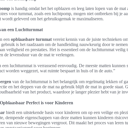
tpomp
is handig omdat het het opblazen en leeg laten lopen van de mat 
ires voor turnmat, zoals een luchtpomp, mogen niet ontbreken bij je aa
t wordt geleverd om het gebruiksgemak te maximaliseren.
van een Luchtturnmat
an een
opblaasbare turnmat
vereist kennis van de juiste technieken om
l gebruik is het raadzaam om de handleiding nauwkeurig door te nemen,
an veiligheid en prestaties. Het is essentieel om de luchtturnmat veilig
en de levensduur van de mat te verlengen.
 een luchtturnmat is verrassend eenvoudig. De meeste matten kunnen 
ct worden weggezet, wat ruimte bespaart in huis of in de auto.”
bergen
van de luchtturnmat is het belangrijk om regelmatig lekken of ga
ectie en het deppen van de mat na gebruik blijft de mat in goede staat
oudbaarheid van het product, waardoor je langer plezier hebt van je inv
pblaasbaar Perfect is voor Kinderen
aar
biedt een uitstekende basis voor kinderen om op een veilige en ple
chte, dempende eigenschappen van deze matten kunnen kinderen risicovr
ren van nieuwe bewegingen vergroot. Dit maakt het proces van leren turn
er angstaanjagend voor beginners.