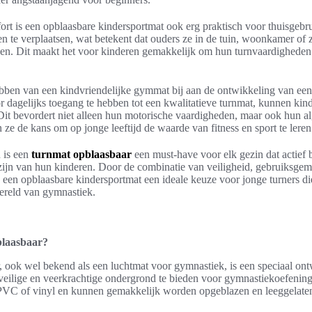
ort is een opblaasbare kindersportmat ook erg praktisch voor thuisgebr
n te verplaatsen, wat betekent dat ouders ze in de tuin, woonkamer of
en. Dit maakt het voor kinderen gemakkelijk om hun turnvaardighede
bben van een kindvriendelijke gymmat bij aan de ontwikkeling van een 
or dagelijks toegang te hebben tot een kwalitatieve turnmat, kunnen kin
. Dit bevordert niet alleen hun motorische vaardigheden, maar ook hun 
n ze de kans om op jonge leeftijd de waarde van fitness en sport te ler
 is een
turnmat opblaasbaar
een must-have voor elk gezin dat actief b
zijn van hun kinderen. Door de combinatie van veiligheid, gebruiksge
een opblaasbare kindersportmat een ideale keuze voor jonge turners die
ereld van gymnastiek.
blaasbaar?
, ook wel bekend als een luchtmat voor gymnastiek, is een speciaal on
veilige en veerkrachtige ondergrond te bieden voor gymnastiekoefening
VC of vinyl en kunnen gemakkelijk worden opgeblazen en leeggelaten