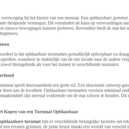
le overweging bij het kiezen van een turnmat. Een
opblaasbare gymmat
kende dempende vermogen. Dit vermindert de kans op verwondingen aan
wen nieuwe bewegingen kunnen proberen. Bovendien biedt de mat het 
 beginners.
atsen
oordeel is dat opblaasbare turnmatten
gemakkelijk opbergbaar
en draagb
prollen, waardoor ze makkelijk van de ene locatie naar de andere ver
zowel thuisgebruik als voor het trainen in verschillende turnzalen.
erhoud
turnmat speelt duurzaamheid een grote rol. Een
duurzaam
ontwerp gara
te doen aan de kwaliteit. Opblaasbare turnmatten vereisen minimaal on
nmaakmiddel zijn meestal voldoende om de mat schoon te houden. Dit
het Kopen van een Turnmat Opblaasbaar
opblaasbare turnmat
zijn er verschillende belangrijke factoren om r
f een ervaren gymnast, de juiste keuze maakt een wereld van verschil in 