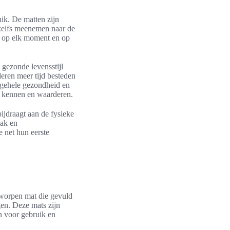
uik. De matten zijn
 zelfs meenemen naar de
n op elk moment en op
gezonde levensstijl
deren meer tijd besteden
algehele gezondheid en
en kennen en waarderen.
ijdraagt aan de fysieke
mak en
 net hun eerste
tworpen mat die gevuld
en. Deze mats zijn
 voor gebruik en