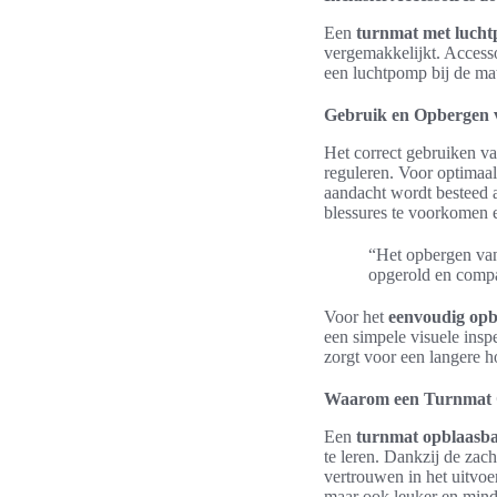
Een
turnmat met luch
vergemakkelijkt. Accesso
een luchtpomp bij de ma
Gebruik en Opbergen 
Het correct gebruiken v
reguleren. Voor optimaa
aandacht wordt besteed a
blessures te voorkomen 
“Het opbergen van
opgerold en compa
Voor het
eenvoudig op
een simpele visuele insp
zorgt voor een langere h
Waarom een Turnmat O
Een
turnmat opblaasb
te leren. Dankzij de za
vertrouwen in het uitvoe
maar ook leuker en mind