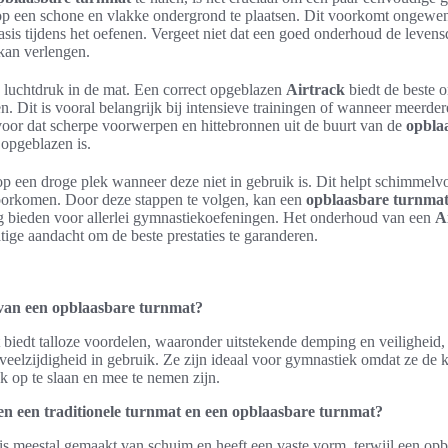
 op een schone en vlakke ondergrond te plaatsen. Dit voorkomt ongewe
basis tijdens het oefenen. Vergeet niet dat een goed onderhoud de leven
kan verlengen.
 luchtdruk in de mat. Een correct opgeblazen
Airtrack
biedt de beste o
 Dit is vooral belangrijk bij intensieve trainingen of wanneer meerde
voor dat scherpe voorwerpen en hittebronnen uit de buurt van de
opbla
opgeblazen is.
op een droge plek wanneer deze niet in gebruik is. Dit helpt schimmel
voorkomen. Door deze stappen te volgen, kan een
opblaasbare turnmat
 bieden voor allerlei gymnastiekoefeningen. Het onderhoud van een
A
tige aandacht om de beste prestaties te garanderen.
 van een opblaasbare turnmat?
biedt talloze voordelen, waaronder uitstekende demping en veiligheid
 veelzijdigheid in gebruik. Ze zijn ideaal voor gymnastiek omdat ze de 
 op te slaan en mee te nemen zijn.
ssen een traditionele turnmat en een opblaasbare turnmat?
 is meestal gemaakt van schuim en heeft een vaste vorm, terwijl een op