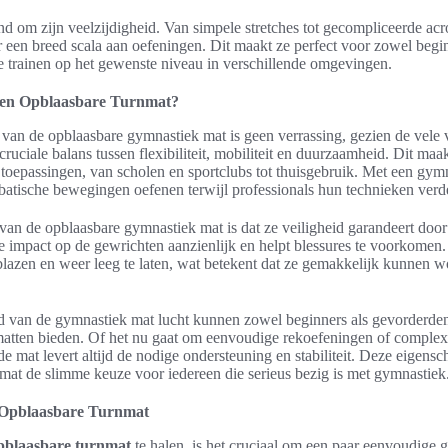
nd om zijn veelzijdigheid. Van simpele stretches tot gecompliceerde acr
r een breed scala aan oefeningen. Dit maakt ze perfect voor zowel begi
 te trainen op het gewenste niveau in verschillende omgevingen.
en Opblaasbare Turnmat?
t van de opblaasbare gymnastiek mat is geen verrassing, gezien de vele 
uciale balans tussen flexibiliteit, mobiliteit en duurzaamheid. Dit maak
n toepassingen, van scholen en sportclubs tot thuisgebruik. Met een gy
batische bewegingen oefenen terwijl professionals hun technieken verde
an de opblaasbare gymnastiek mat is dat ze veiligheid garandeert door
e impact op de gewrichten aanzienlijk en helpt blessures te voorkomen.
blazen en weer leeg te laten, wat betekent dat ze gemakkelijk kunnen 
id van de gymnastiek mat lucht kunnen zowel beginners als gevorderden
matten bieden. Of het nu gaat om eenvoudige rekoefeningen of comple
 mat levert altijd de nodige ondersteuning en stabiliteit. Deze eigen
mat de slimme keuze voor iedereen die serieus bezig is met gymnastiek
n Opblaasbare Turnmat
pblaasbare turnmat
te halen, is het cruciaal om een paar eenvoudige g