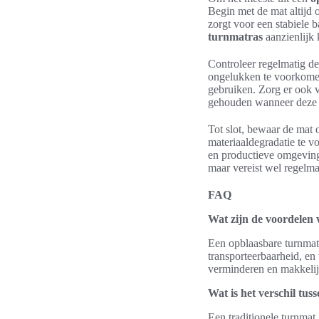
Begin met de mat altijd
zorgt voor een stabiele 
turnmatras
aanzienlijk 
Controleer regelmatig de
ongelukken te voorkomen.
gebruiken. Zorg er ook 
gehouden wanneer deze 
Tot slot, bewaar de mat 
materiaaldegradatie te 
en productieve omgeving
maar vereist wel regelma
FAQ
Wat zijn de voordelen
Een opblaasbare turnmat 
transporteerbaarheid, en
verminderen en makkelijk
Wat is het verschil tu
Een traditionele turnmat