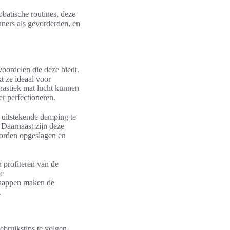
obatische routines, deze
nners als gevorderden, en
voordelen die deze biedt.
t ze ideaal voor
mnastiek mat lucht kunnen
r perfectioneren.
 uitstekende demping te
 Daarnaast zijn deze
worden opgeslagen en
 profiteren van de
xe
schappen maken de
.
ebruikstips te volgen.