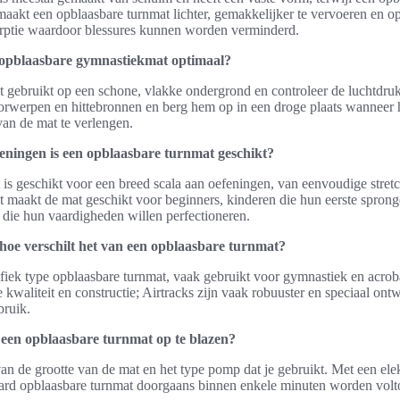
maakt een opblaasbare turnmat lichter, gemakkelijker te vervoeren en op
rptie waardoor blessures kunnen worden verminderd.
opblaasbare gymnastiekmat optimaal?
t gebruikt op een schone, vlakke ondergrond en controleer de luchtdru
werpen en hittebronnen en berg hem op in een droge plaats wanneer hij
an de mat te verlengen.
eningen is een opblaasbare turnmat geschikt?
is geschikt voor een breed scala aan oefeningen, van eenvoudige stret
it maakt de mat geschikt voor beginners, kinderen die hun eerste sprong
 die hun vaardigheden willen perfectioneren.
 hoe verschilt het van een opblaasbare turnmat?
ifiek type opblaasbare turnmat, vaak gebruikt voor gymnastiek en acrob
de kwaliteit en constructie; Airtracks zijn vaak robuuster en speciaal o
bruik.
 een opblaasbare turnmat op te blazen?
 van de grootte van de mat en het type pomp dat je gebruikt. Met een el
ard opblaasbare turnmat doorgaans binnen enkele minuten worden volt