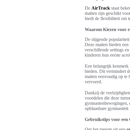
De
AirTrack
staat beke
matten zijn geschikt voo
biedt de flexibiliteit om
Waarom Kiezen voor e
De stijgende popularitei
Deze matten bieden een cr
verschillende settings e
kinderen hun eerste acro
Een belangrijk kenmerk v
bieden. Dit vermindert d
matten eenvoudig op te 
vervoerd.
Dankzij de veelzijdighe
voordelen die deze turn
gymnastenbewegingen, de
opblaasbare gymnastiek 
Gebruikstips voor ee
Om het meeste uit een
o