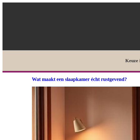
Keuze 
Wat maakt een slaapkamer écht rustgevend?