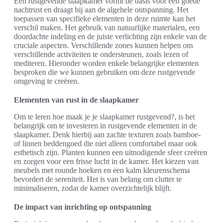
Een rustgevende slaapkamer vormt de basis voor een goede
nachtrust en draagt bij aan de algehele ontspanning. Het
toepassen van specifieke elementen in deze ruimte kan het
verschil maken. Het gebruik van natuurlijke materialen, een
doordachte indeling en de juiste verlichting zijn enkele van de
cruciale aspecten. Verschillende zones kunnen helpen om
verschillende activiteiten te ondersteunen, zoals lezen of
mediteren. Hieronder worden enkele belangrijke elementen
besproken die we kunnen gebruiken om deze rustgevende
omgeving te creëren.
Elementen van rust in de slaapkamer
Om te leren hoe maak je je slaapkamer rustgevend?, is het
belangrijk om te investeren in rustgevende elementen in de
slaapkamer. Denk hierbij aan zachte texturen zoals bamboe-
of linnen beddengoed die niet alleen comfortabel maar ook
esthetisch zijn. Planten kunnen een uitnodigende sfeer creëren
en zorgen voor een frisse lucht in de kamer. Het kiezen van
meubels met rounde hoeken en een kalm kleurenschema
bevordert de sereniteit. Het is van belang om clutter te
minimaliseren, zodat de kamer overzichtelijk blijft.
De impact van inrichting op ontspanning