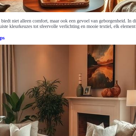
iedt niet alleen comfort, maar ook een gevoel van geborgenheid. In dit a
uiste kleurkeuzes tot sfeervolle verlichting en mooie textiel, elk elemen
ips