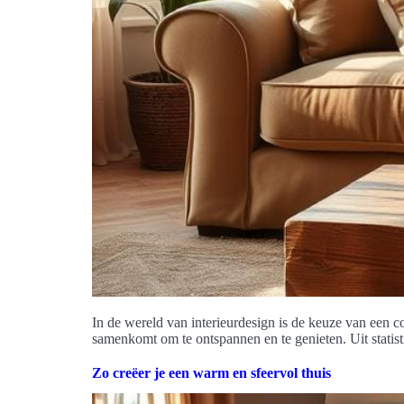
In de wereld van interieurdesign is de keuze van een 
samenkomt om te ontspannen en te genieten. Uit statist
Zo creëer je een warm en sfeervol thuis