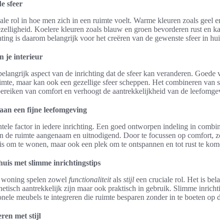
e sfeer
ale rol in hoe men zich in een ruimte voelt. Warme kleuren zoals geel 
zelligheid. Koelere kleuren zoals blauw en groen bevorderen rust en k
chting is daarom belangrijk voor het creëren van de gewenste sfeer in hui
n je interieur
belangrijk aspect van de inrichting dat de sfeer kan veranderen. Goede ve
uimte, maar kan ook een gezellige sfeer scheppen. Het combineren van s
t bereiken van comfort en verhoogt de aantrekkelijkheid van de leefomge
aan een fijne leefomgeving
ele factor in iedere inrichting. Een goed ontworpen indeling in combi
 de ruimte aangenaam en uitnodigend. Door te focussen op comfort, zo
k is om te wonen, maar ook een plek om te ontspannen en tot rust te kom
huis met slimme inrichtingstips
en woning spelen zowel
functionaliteit
als
stijl
een cruciale rol. Het is be
thetisch aantrekkelijk zijn maar ook praktisch in gebruik. Slimme inricht
onele meubels te integreren die ruimte besparen zonder in te boeten op 
ren met stijl