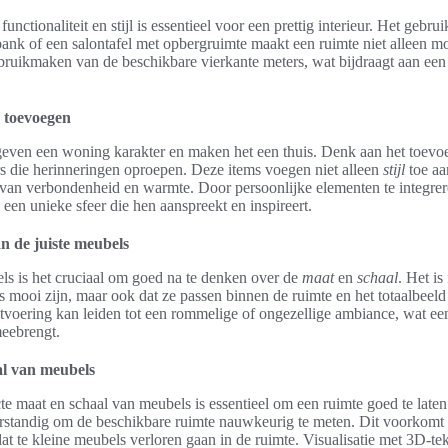
unctionaliteit en stijl is essentieel voor een prettig interieur. Het gebru
ank of een salontafel met opbergruimte maakt een ruimte niet alleen mo
ruikmaken van de beschikbare vierkante meters, wat bijdraagt aan een 
n toevoegen
geven een woning karakter en maken het een thuis. Denk aan het toevoe
s die herinneringen oproepen. Deze items voegen niet alleen
stijl
toe aa
van verbondenheid en warmte. Door persoonlijke elementen te integrere
een unieke sfeer die hen aanspreekt en inspireert.
an de juiste meubels
ls is het cruciaal om goed na te denken over de
maat
en
schaal
. Het is
s mooi zijn, maar ook dat ze passen binnen de ruimte en het totaalbeel
tvoering kan leiden tot een rommelige of ongezellige ambiance, wat een
eebrengt.
al van meubels
te maat en schaal van meubels is essentieel om een ruimte goed te laten 
verstandig om de beschikbare ruimte nauwkeurig te meten. Dit voorkomt 
at te kleine meubels verloren gaan in de ruimte. Visualisatie met 3D-