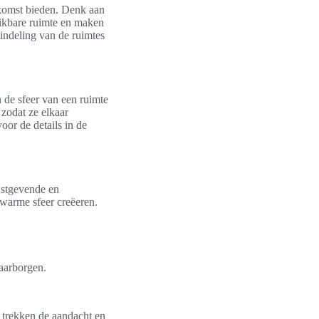
tkomst bieden. Denk aan
ikbare ruimte en maken
indeling van de ruimtes
n de sfeer van een ruimte
 zodat ze elkaar
or de details in de
rustgevende en
 warme sfeer creëeren.
waarborgen.
 trekken de aandacht en