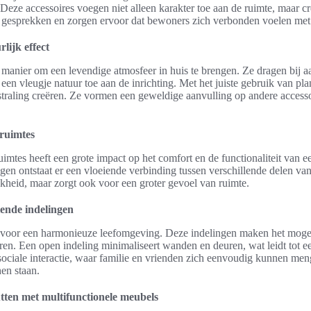
Deze accessoires voegen niet alleen karakter toe aan de ruimte, maar 
n gesprekken en zorgen ervoor dat bewoners zich verbonden voelen me
lijk effect
e manier om een levendige atmosfeer in huis te brengen. Ze dragen bij a
 een vleugje natuur toe aan de inrichting. Met het juiste gebruik van p
tstraling creëren. Ze vormen een geweldige aanvulling op andere accesso
 ruimtes
ruimtes heeft een grote impact op het comfort en de functionaliteit van 
gen ontstaat er een vloeiende verbinding tussen verschillende delen van
ijkheid, maar zorgt ook voor een groter gevoel van ruimte.
iende indelingen
 voor een harmonieuze leefomgeving. Deze indelingen maken het moge
ren. Een open indeling minimaliseert wanden en deuren, wat leidt tot ee
r sociale interactie, waar familie en vrienden zich eenvoudig kunnen men
hen staan.
tten met multifunctionele meubels