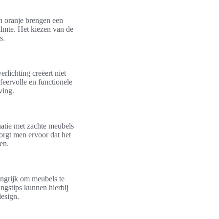
en oranje brengen een
almte. Het kiezen van de
s.
rlichting creëert niet
feervolle en functionele
ving.
natie met zachte meubels
rgt men ervoor dat het
en.
langrijk om meubels te
ingstips kunnen hierbij
design.