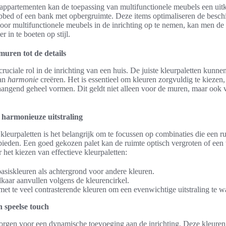
 appartementen kan de toepassing van multifunctionele meubels een ui
pbed of een bank met opbergruimte. Deze items optimaliseren de besch
or multifunctionele meubels in de inrichting op te nemen, kan men de 
r in te boeten op stijl.
uren tot de details
ruciale rol in de inrichting van een huis. De juiste kleurpaletten kunne
van
harmonie
creëren. Het is essentieel om kleuren zorgvuldig te kiezen,
ngend geheel vormen. Dit geldt niet alleen voor de muren, maar ook vo
 harmonieuze uitstraling
 kleurpaletten is het belangrijk om te focussen op combinaties die een 
 bieden. Een goed gekozen palet kan de ruimte optisch vergroten of een
r het kiezen van effectieve kleurpaletten:
asiskleuren als achtergrond voor andere kleuren.
lkaar aanvullen volgens de kleurencirkel.
et te veel contrasterende kleuren om een evenwichtige uitstraling te 
 speelse touch
rgen voor een dynamische toevoeging aan de inrichting. Deze kleuren