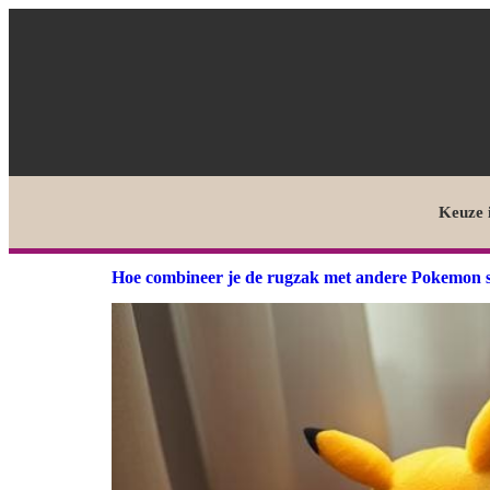
Keuze 
Hoe combineer je de rugzak met andere Pokemon 