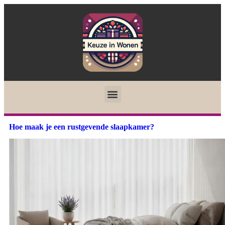
Hoe maak je een rustgevende slaapkamer?