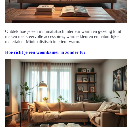
Ontdek hoe je een minimalistisch interieur warm en gezellig kunt
maken met sfeervolle accessoires, warme kleuren en natuurlijke
materialen. Minimalistisch interieur warm.
Hoe richt je een woonkamer in zonder tv?