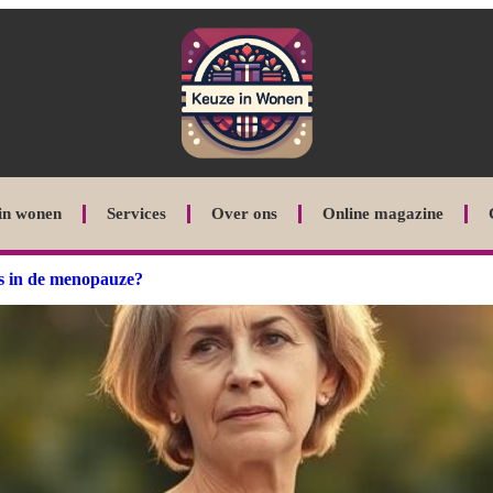
in wonen
Services
Over ons
Online magazine
ns in de menopauze?