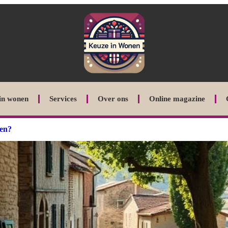
in wonen
Services
Over ons
Online magazine
pen?