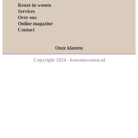
Keuze in wonen
Services
Over ons
Online magazine
Contact
Onze klanten
Copyright 2024 - keuzeinwonen.nl