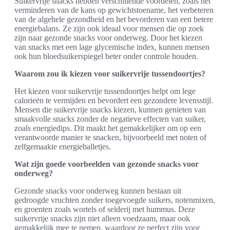
Suikervrije snacks hebben verschillende voordelen, zoals het
verminderen van de kans op gewichtstoename, het verbeteren
van de algehele gezondheid en het bevorderen van een betere
energiebalans. Ze zijn ook ideaal voor mensen die op zoek
zijn naar gezonde snacks voor onderweg. Door het kiezen
van snacks met een lage glycemische index, kunnen mensen
ook hun bloedsuikerspiegel beter onder controle houden.
Waarom zou ik kiezen voor suikervrije tussendoortjes?
Het kiezen voor suikervrije tussendoortjes helpt om lege
calorieën te vermijden en bevordert een gezondere levensstijl.
Mensen die suikervrije snacks kiezen, kunnen genieten van
smaakvolle snacks zonder de negatieve effecten van suiker,
zoals energiedips. Dit maakt het gemakkelijker om op een
verantwoorde manier te snacken, bijvoorbeeld met noten of
zelfgemaakte energieballetjes.
Wat zijn goede voorbeelden van gezonde snacks voor
onderweg?
Gezonde snacks voor onderweg kunnen bestaan uit
gedroogde vruchten zonder toegevoegde suikers, notenmixen,
en groenten zoals wortels of selderij met hummus. Deze
suikervrije snacks zijn niet alleen voedzaam, maar ook
gemakkelijk mee te nemen, waardoor ze perfect zijn voor