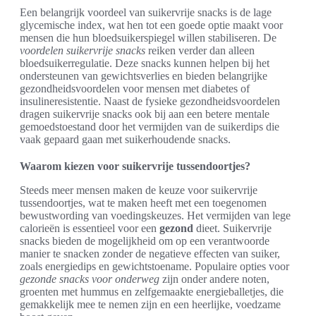
Een belangrijk voordeel van suikervrije snacks is de lage
glycemische index, wat hen tot een goede optie maakt voor
mensen die hun bloedsuikerspiegel willen stabiliseren. De
voordelen suikervrije snacks
reiken verder dan alleen
bloedsuikerregulatie. Deze snacks kunnen helpen bij het
ondersteunen van gewichtsverlies en bieden belangrijke
gezondheidsvoordelen voor mensen met diabetes of
insulineresistentie. Naast de fysieke gezondheidsvoordelen
dragen suikervrije snacks ook bij aan een betere mentale
gemoedstoestand door het vermijden van de suikerdips die
vaak gepaard gaan met suikerhoudende snacks.
Waarom kiezen voor suikervrije tussendoortjes?
Steeds meer mensen maken de keuze voor suikervrije
tussendoortjes, wat te maken heeft met een toegenomen
bewustwording van voedingskeuzes. Het vermijden van lege
calorieën is essentieel voor een
gezond
dieet. Suikervrije
snacks bieden de mogelijkheid om op een verantwoorde
manier te snacken zonder de negatieve effecten van suiker,
zoals energiedips en gewichtstoename. Populaire opties voor
gezonde snacks voor onderweg
zijn onder andere noten,
groenten met hummus en zelfgemaakte energieballetjes, die
gemakkelijk mee te nemen zijn en een heerlijke, voedzame