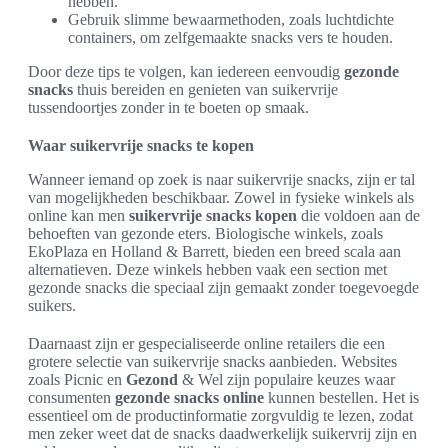
hebben.
Gebruik slimme bewaarmethoden, zoals luchtdichte
containers, om zelfgemaakte snacks vers te houden.
Door deze tips te volgen, kan iedereen eenvoudig
gezonde
snacks
thuis bereiden en genieten van suikervrije
tussendoortjes zonder in te boeten op smaak.
Waar suikervrije snacks te kopen
Wanneer iemand op zoek is naar suikervrije snacks, zijn er tal
van mogelijkheden beschikbaar. Zowel in fysieke winkels als
online kan men
suikervrije snacks kopen
die voldoen aan de
behoeften van gezonde eters. Biologische winkels, zoals
EkoPlaza en Holland & Barrett, bieden een breed scala aan
alternatieven. Deze winkels hebben vaak een section met
gezonde snacks die speciaal zijn gemaakt zonder toegevoegde
suikers.
Daarnaast zijn er gespecialiseerde online retailers die een
grotere selectie van suikervrije snacks aanbieden. Websites
zoals Picnic en
Gezond
& Wel zijn populaire keuzes waar
consumenten
gezonde snacks online
kunnen bestellen. Het is
essentieel om de productinformatie zorgvuldig te lezen, zodat
men zeker weet dat de snacks daadwerkelijk suikervrij zijn en