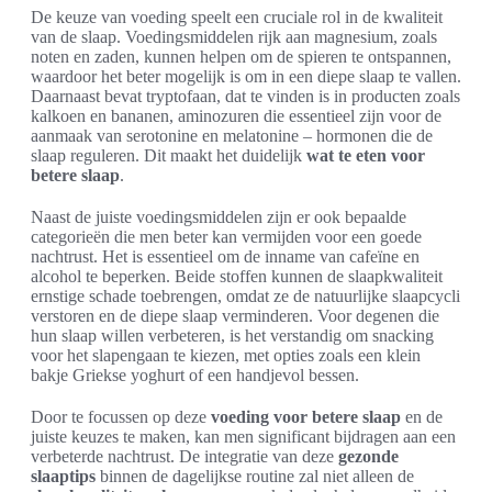
De keuze van voeding speelt een cruciale rol in de kwaliteit
van de slaap. Voedingsmiddelen rijk aan magnesium, zoals
noten en zaden, kunnen helpen om de spieren te ontspannen,
waardoor het beter mogelijk is om in een diepe slaap te vallen.
Daarnaast bevat tryptofaan, dat te vinden is in producten zoals
kalkoen en bananen, aminozuren die essentieel zijn voor de
aanmaak van serotonine en melatonine – hormonen die de
slaap reguleren. Dit maakt het duidelijk
wat te eten voor
betere slaap
.
Naast de juiste voedingsmiddelen zijn er ook bepaalde
categorieën die men beter kan vermijden voor een goede
nachtrust. Het is essentieel om de inname van cafeïne en
alcohol te beperken. Beide stoffen kunnen de slaapkwaliteit
ernstige schade toebrengen, omdat ze de natuurlijke slaapcycli
verstoren en de diepe slaap verminderen. Voor degenen die
hun slaap willen verbeteren, is het verstandig om snacking
voor het slapengaan te kiezen, met opties zoals een klein
bakje Griekse yoghurt of een handjevol bessen.
Door te focussen op deze
voeding voor betere slaap
en de
juiste keuzes te maken, kan men significant bijdragen aan een
verbeterde nachtrust. De integratie van deze
gezonde
slaaptips
binnen de dagelijkse routine zal niet alleen de