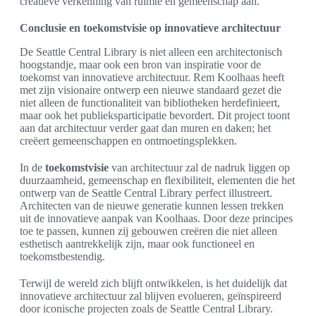
creatieve verkenning van ruimte en gemeenschap aan.
Conclusie en toekomstvisie op innovatieve architectuur
De Seattle Central Library is niet alleen een architectonisch
hoogstandje, maar ook een bron van inspiratie voor de
toekomst van innovatieve architectuur. Rem Koolhaas heeft
met zijn visionaire ontwerp een nieuwe standaard gezet die
niet alleen de functionaliteit van bibliotheken herdefinieert,
maar ook het publieksparticipatie bevordert. Dit project toont
aan dat architectuur verder gaat dan muren en daken; het
creëert gemeenschappen en ontmoetingsplekken.
In de
toekomstvisie
van architectuur zal de nadruk liggen op
duurzaamheid, gemeenschap en flexibiliteit, elementen die het
ontwerp van de Seattle Central Library perfect illustreert.
Architecten van de nieuwe generatie kunnen lessen trekken
uit de innovatieve aanpak van Koolhaas. Door deze principes
toe te passen, kunnen zij gebouwen creëren die niet alleen
esthetisch aantrekkelijk zijn, maar ook functioneel en
toekomstbestendig.
Terwijl de wereld zich blijft ontwikkelen, is het duidelijk dat
innovatieve architectuur zal blijven evolueren, geïnspireerd
door iconische projecten zoals de Seattle Central Library.