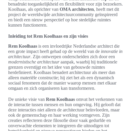
benadrukt toegankelijkheid en flexibiliteit voor zijn bezoekers.
Koolhaas, als oprichter van
OMA architecten
, heeft met dit
project de wereldwijde architectuurcommunity geïnspireerd
en biedt een nieuw perspectief op hoe stedelijke ruimtes
kunnen functioneren.
Inleiding tot Rem Koolhaas en zijn visies
Rem Koolhaas
is een invloedrijke Nederlandse architect die
een grote impact heeft gehad op de wereld van de
innovatie in
architectuur
. Zijn ontwerpen onderscheiden zich door een
modernistische architectuur
aanpak, waarbij hij traditionele
grenzen overstijgt en het idee van gebouwde ruimtes
herdefinieert. Koolhaas benadert architectuur als meer dan
alleen materiële constructie; hij ziet het als een dynamisch
sociaal fenomeen dat de manier waarop mensen met elkaar
omgaan en zich organiseren kan transformeren.
De unieke visie van
Rem Koolhaas
omvat het verkennen van
de interactie tussen mensen en hun omgeving. Hij gelooft dat
deze interacties niet alleen de architectuur beïnvloeden, maar
ook de gemeenschap en haar werking vormgeven. Zijn
creaties reflecteren deze filosofie door vaak gedurfde en
onverwachte elementen te integreren die uitnodigen tot
betrokkenheid en nieuwe perspectieven bieden op het