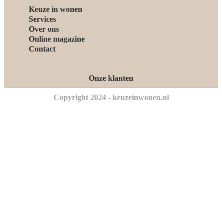
Keuze in wonen
Services
Over ons
Online magazine
Contact
Onze klanten
Copyright 2024 - keuzeinwonen.nl