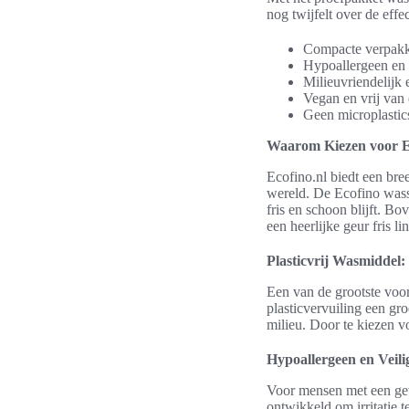
nog twijfelt over de effe
Compacte verpak
Hypoallergeen en 
Milieuvriendelijk 
Vegan en vrij van 
Geen microplastic
Waarom Kiezen voor E
Ecofino.nl biedt een bree
wereld. De Ecofino wass
fris en schoon blijft. Bo
een heerlijke geur fris li
Plasticvrij Wasmidde
Een van de grootste voord
plasticvervuiling een gro
milieu. Door te kiezen v
Hypoallergeen en Veili
Voor mensen met een gev
ontwikkeld om irritatie 