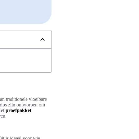
n traditionele vloeibare
trips zijn ontworpen om
Het
proefpakket
ren.
it is ideaal voor wie