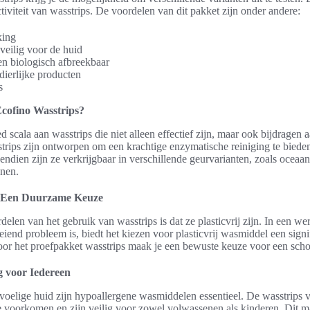
ctiviteit van wasstrips. De voordelen van dit pakket zijn onder andere:
king
veilig voor de huid
en biologisch afbreekbaar
dierlijke producten
s
cofino Wasstrips?
d scala aan wasstrips die niet alleen effectief zijn, maar ook bijdragen
trips zijn ontworpen om een krachtige enzymatische reiniging te bied
vendien zijn ze verkrijgbaar in verschillende geurvarianten, zoals oceaa
nnen.
l: Een Duurzame Keuze
elen van het gebruik van wasstrips is dat ze plasticvrij zijn. In een we
eiend probleem is, biedt het kiezen voor plasticvrij wasmiddel een signi
oor het proefpakket wasstrips maak je een bewuste keuze voor een scho
g voor Iedereen
oelige huid zijn hypoallergene wasmiddelen essentieel. De wasstrips v
te voorkomen en zijn veilig voor zowel volwassenen als kinderen. Dit m