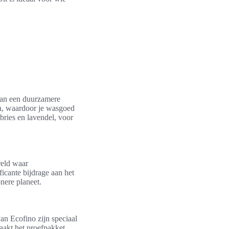
 aan een duurzamere
en, waardoor je wasgoed
nbries en lavendel, voor
reld waar
ficante bijdrage aan het
nere planeet.
an Ecofino zijn speciaal
aakt het proefpakket