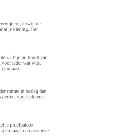
erwijderd, terwijl de
r al je kleding. Het
nten. Of je nu houdt van
 voor ieder wat wils.
j jou past.
er ruimte in beslag dan
s perfect voor iedereen
el je proefpakket
ng en maak een positieve