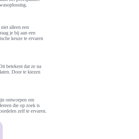
 wasoplossing.
niet alleen een
aag je bij aan een
hische keuze te ervaren
Dit betekent dat ze na
laten. Door te kiezen
zijn ontworpen om
dereen die op zoek is
ordelen zelf te ervaren.