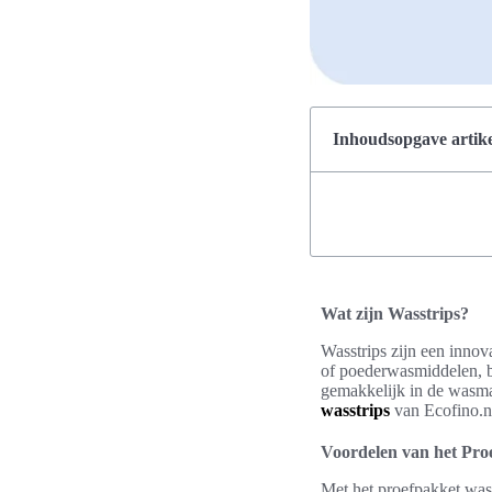
Inhoudsopgave artike
Wat zijn Wasstrips?
Wasstrips zijn een innov
of poederwasmiddelen, bi
gemakkelijk in de wasma
wasstrips
van Ecofino.nl
Voordelen van het Pro
Met het proefpakket wasst