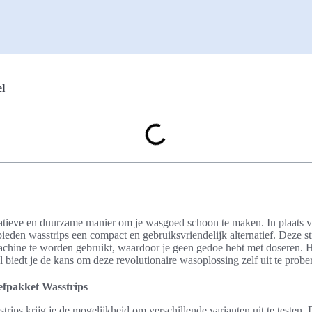
l
atieve en duurzame manier om je wasgoed schoon te maken. In plaats va
eden wasstrips een compact en gebruiksvriendelijk alternatief. Deze s
chine te worden gebruikt, waardoor je geen gedoe hebt met doseren. 
 biedt je de kans om deze revolutionaire wasoplossing zelf uit te probe
efpakket Wasstrips
rips krijg je de mogelijkheid om verschillende varianten uit te testen. D