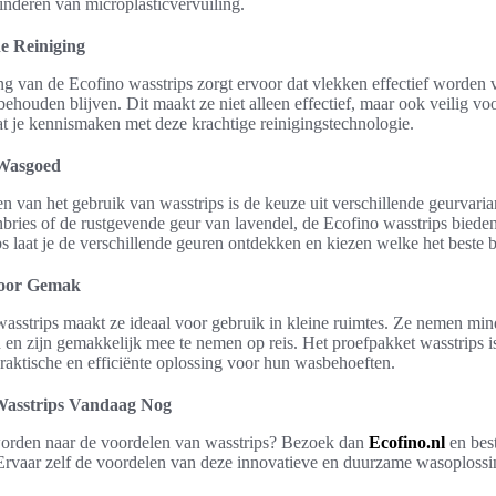
minderen van microplasticvervuiling.
e Reiniging
g van de Ecofino wasstrips zorgt ervoor dat vlekken effectief worden v
ehouden blijven. Dit maakt ze niet alleen effectief, maar ook veilig voo
at je kennismaken met deze krachtige reinigingstechnologie.
 Wasgoed
n van het gebruik van wasstrips is de keuze uit verschillende geurvaria
nbries of de rustgevende geur van lavendel, de Ecofino wasstrips bieden
s laat je de verschillende geuren ontdekken en kiezen welke het beste bi
oor Gemak
sstrips maakt ze ideaal voor gebruik in kleine ruimtes. Ze nemen mind
 en zijn gemakkelijk mee te nemen op reis. Het proefpakket wasstrips i
praktische en efficiënte oplossing voor hun wasbehoeften.
 Wasstrips Vandaag Nog
worden naar de voordelen van wasstrips? Bezoek dan
Ecofino.nl
en best
Ervaar zelf de voordelen van deze innovatieve en duurzame wasoplossi