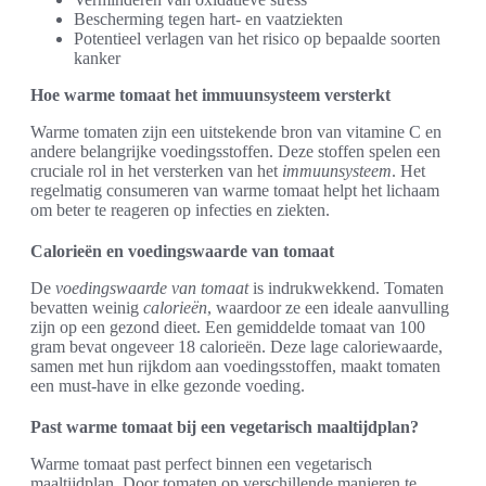
Bescherming tegen hart- en vaatziekten
Potentieel verlagen van het risico op bepaalde soorten
kanker
Hoe warme tomaat het immuunsysteem versterkt
Warme tomaten zijn een uitstekende bron van vitamine C en
andere belangrijke voedingsstoffen. Deze stoffen spelen een
cruciale rol in het versterken van het
immuunsysteem
. Het
regelmatig consumeren van warme tomaat helpt het lichaam
om beter te reageren op infecties en ziekten.
Calorieën en voedingswaarde van tomaat
De
voedingswaarde van tomaat
is indrukwekkend. Tomaten
bevatten weinig
calorieën
, waardoor ze een ideale aanvulling
zijn op een gezond dieet. Een gemiddelde tomaat van 100
gram bevat ongeveer 18 calorieën. Deze lage caloriewaarde,
samen met hun rijkdom aan voedingsstoffen, maakt tomaten
een must-have in elke gezonde voeding.
Past warme tomaat bij een vegetarisch maaltijdplan?
Warme tomaat past perfect binnen een vegetarisch
maaltijdplan. Door tomaten op verschillende manieren te