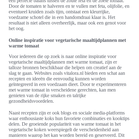
een perfecte balans tussen de zoute feta en de zoete tomaat.
Door de tomaten te halveren en te vullen met feta, olijfolie, en
eventueel kruiden zoals tijm, ontstaat een kleurrijke,
voedzame schotel die in een handomdraai klaar is. Het
resultaat is niet alleen overheerlijk, maar ook een genot voor
het oog.
Online inspiratie voor vegetarische maaltijdplannen met
warme tomaat
Voor iedereen die op zoek is naar online inspiratie voor
vegetarische maaltijdplannen met warme tomaat, zijn er
talloze bronnen beschikbaar die helpen om creatief aan de
slag te gaan. Websites zoals vitalora.nl bieden een schat aan
recepten en ideeën die eenvoudig kunnen worden
geïntegreerd in een voedzaam dieet. Door te experimenteren
met warme tomaat in verscheidene gerechten, kan men
genieten van de rijke smaken en talrijke
gezondheidsvoordelen.
Naast recepten zijn er ook blogs en sociale media-platforms
waar enthousiaste koks hun favoriete combinaties en kooktips
delen. De groeiende populariteit van warme tomaat in het
vegetarische koken weerspiegelt de verscheidenheid aan
manieren waarop het kan worden bereid en geserveerd. Dit