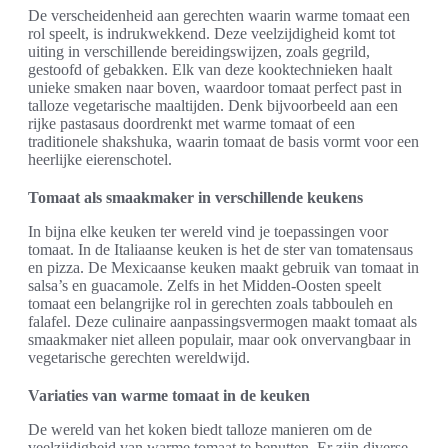
De verscheidenheid aan gerechten waarin warme tomaat een
rol speelt, is indrukwekkend. Deze veelzijdigheid komt tot
uiting in verschillende bereidingswijzen, zoals gegrild,
gestoofd of gebakken. Elk van deze kooktechnieken haalt
unieke smaken naar boven, waardoor tomaat perfect past in
talloze vegetarische maaltijden. Denk bijvoorbeeld aan een
rijke pastasaus doordrenkt met warme tomaat of een
traditionele shakshuka, waarin tomaat de basis vormt voor een
heerlijke eierenschotel.
Tomaat als smaakmaker in verschillende keukens
In bijna elke keuken ter wereld vind je toepassingen voor
tomaat. In de Italiaanse keuken is het de ster van tomatensaus
en pizza. De Mexicaanse keuken maakt gebruik van tomaat in
salsa’s en guacamole. Zelfs in het Midden-Oosten speelt
tomaat een belangrijke rol in gerechten zoals tabbouleh en
falafel. Deze culinaire aanpassingsvermogen maakt tomaat als
smaakmaker niet alleen populair, maar ook onvervangbaar in
vegetarische gerechten wereldwijd.
Variaties van warme tomaat in de keuken
De wereld van het koken biedt talloze manieren om de
veelzijdigheid van warme tomaat te benutten. Er zijn diverse