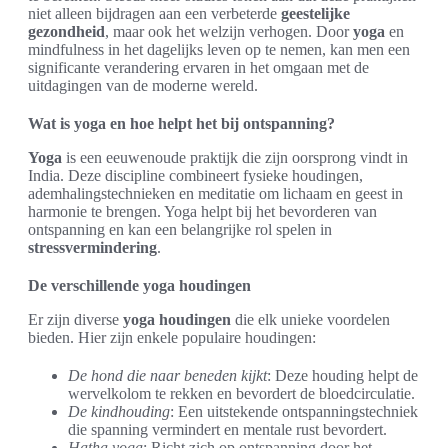
niet alleen bijdragen aan een verbeterde
geestelijke
gezondheid
, maar ook het welzijn verhogen. Door
yoga
en
mindfulness in het dagelijks leven op te nemen, kan men een
significante verandering ervaren in het omgaan met de
uitdagingen van de moderne wereld.
Wat is yoga en hoe helpt het bij ontspanning?
Yoga
is een eeuwenoude praktijk die zijn oorsprong vindt in
India. Deze discipline combineert fysieke houdingen,
ademhalingstechnieken en meditatie om lichaam en geest in
harmonie te brengen. Yoga helpt bij het bevorderen van
ontspanning en kan een belangrijke rol spelen in
stressvermindering
.
De verschillende yoga houdingen
Er zijn diverse
yoga houdingen
die elk unieke voordelen
bieden. Hier zijn enkele populaire houdingen:
De hond die naar beneden kijkt
: Deze houding helpt de
wervelkolom te rekken en bevordert de bloedcirculatie.
De kindhouding
: Een uitstekende ontspanningstechniek
die spanning vermindert en mentale rust bevordert.
Hatha yoga
: Richt zich op ontspanning door het