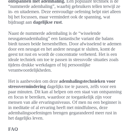
ontspannen met ademhaling.
Een populaire techniek is de
“nummerde ademhaling”, waarbij gebruikers tellen terwijl ze
in- en uitademen. Deze eenvoudige oefening helpt niet alleen
bij het focussen, maar vermindert ook de spanning, wat
bijdraagt aan
dagelijkse rust
.
Naast de nummerde ademhaling is de “wisselende
neusgatenademhaling” een fantastische variant die balans
biedt tussen beide hersenhelften. Door afwisselend te ademen
door een neusgat en het andere neusgat te sluiten, komt de
geest tot rust en wordt de concentratie verbeterd. Het is een
ideale techniek om toe te passen in stressvolle situaties zoals
tijdens drukke werkdagen of bij persoonlijke
verantwoordelijkheden.
Het is aanbevolen om deze
ademhalingstechnieken voor
stressvermindering
dagelijks toe te passen, zelfs voor een
paar minuten. Dit kan al helpen om een staat van ontspanning
en focus te bereiken, waardoor ze toegankelijk zijn voor
mensen van alle ervaringsniveaus. Of men nu een beginner is
in meditatie of al ervaring heeft met mindfulness, deze
ademhalingsoefeningen brengen gegarandeerd meer rust in
het dagelijks leven.
FAQ