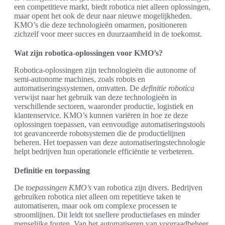
een competitieve markt, biedt robotica niet alleen oplossingen,
maar opent het ook de deur naar nieuwe mogelijkheden.
KMO’s die deze technologieën omarmen, positioneren
zichzelf voor meer succes en duurzaamheid in de toekomst.
Wat zijn robotica-oplossingen voor KMO’s?
Robotica-oplossingen zijn technologieën die autonome of
semi-autonome machines, zoals robots en
automatiseringssystemen, omvatten. De
definitie robotica
verwijst naar het gebruik van deze technologieën in
verschillende sectoren, waaronder productie, logistiek en
klantenservice. KMO’s kunnen variëren in hoe ze deze
oplossingen toepassen, van eenvoudige automatiseringstools
tot geavanceerde robotsystemen die de productielijnen
beheren. Het toepassen van deze automatiseringstechnologie
helpt bedrijven hun operationele efficiëntie te verbeteren.
Definitie en toepassing
De
toepassingen KMO’s
van robotica zijn divers. Bedrijven
gebruiken robotica niet alleen om repetitieve taken te
automatiseren, maar ook om complexe processen te
stroomlijnen. Dit leidt tot snellere productiefases en minder
menselijke fouten. Van het automatiseren van voorraadbeheer