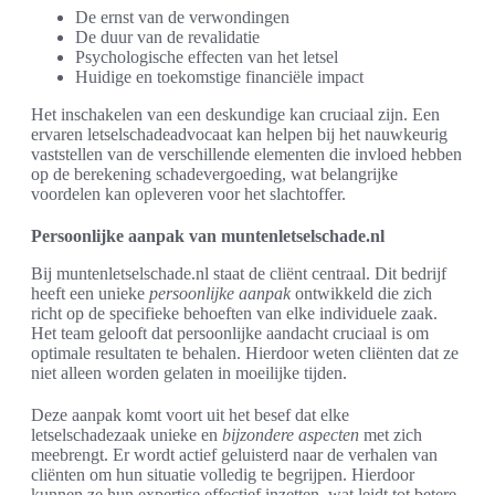
De ernst van de verwondingen
De duur van de revalidatie
Psychologische effecten van het letsel
Huidige en toekomstige financiële impact
Het inschakelen van een deskundige kan cruciaal zijn. Een
ervaren letselschadeadvocaat kan helpen bij het nauwkeurig
vaststellen van de verschillende elementen die invloed hebben
op de berekening schadevergoeding, wat belangrijke
voordelen kan opleveren voor het slachtoffer.
Persoonlijke aanpak van muntenletselschade.nl
Bij muntenletselschade.nl staat de cliënt centraal. Dit bedrijf
heeft een unieke
persoonlijke aanpak
ontwikkeld die zich
richt op de specifieke behoeften van elke individuele zaak.
Het team gelooft dat persoonlijke aandacht cruciaal is om
optimale resultaten te behalen. Hierdoor weten cliënten dat ze
niet alleen worden gelaten in moeilijke tijden.
Deze aanpak komt voort uit het besef dat elke
letselschadezaak unieke en
bijzondere aspecten
met zich
meebrengt. Er wordt actief geluisterd naar de verhalen van
cliënten om hun situatie volledig te begrijpen. Hierdoor
kunnen ze hun expertise effectief inzetten, wat leidt tot betere