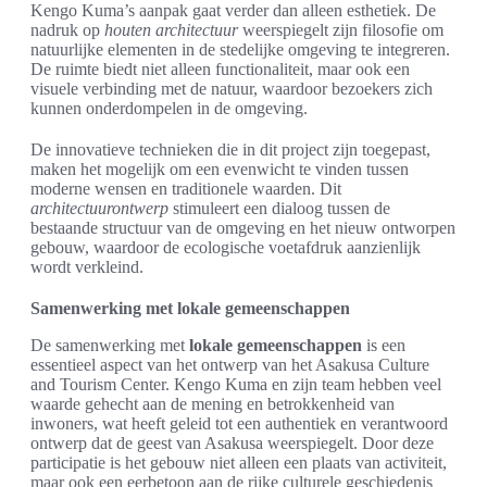
Kengo Kuma’s aanpak gaat verder dan alleen esthetiek. De
nadruk op
houten architectuur
weerspiegelt zijn filosofie om
natuurlijke elementen in de stedelijke omgeving te integreren.
De ruimte biedt niet alleen functionaliteit, maar ook een
visuele verbinding met de natuur, waardoor bezoekers zich
kunnen onderdompelen in de omgeving.
De innovatieve technieken die in dit project zijn toegepast,
maken het mogelijk om een evenwicht te vinden tussen
moderne wensen en traditionele waarden. Dit
architectuurontwerp
stimuleert een dialoog tussen de
bestaande structuur van de omgeving en het nieuw ontworpen
gebouw, waardoor de ecologische voetafdruk aanzienlijk
wordt verkleind.
Samenwerking met lokale gemeenschappen
De samenwerking met
lokale gemeenschappen
is een
essentieel aspect van het ontwerp van het Asakusa Culture
and Tourism Center. Kengo Kuma en zijn team hebben veel
waarde gehecht aan de mening en betrokkenheid van
inwoners, wat heeft geleid tot een authentiek en verantwoord
ontwerp dat de geest van Asakusa weerspiegelt. Door deze
participatie is het gebouw niet alleen een plaats van activiteit,
maar ook een eerbetoon aan de rijke culturele geschiedenis