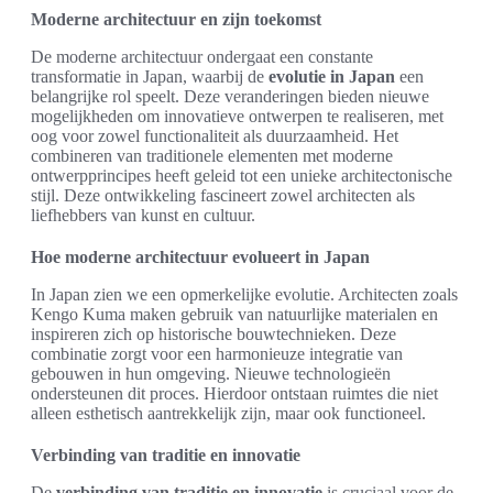
Moderne architectuur en zijn toekomst
De moderne architectuur ondergaat een constante
transformatie in Japan, waarbij de
evolutie in Japan
een
belangrijke rol speelt. Deze veranderingen bieden nieuwe
mogelijkheden om innovatieve ontwerpen te realiseren, met
oog voor zowel functionaliteit als duurzaamheid. Het
combineren van traditionele elementen met moderne
ontwerpprincipes heeft geleid tot een unieke architectonische
stijl. Deze ontwikkeling fascineert zowel architecten als
liefhebbers van kunst en cultuur.
Hoe moderne architectuur evolueert in Japan
In Japan zien we een opmerkelijke evolutie. Architecten zoals
Kengo Kuma maken gebruik van natuurlijke materialen en
inspireren zich op historische bouwtechnieken. Deze
combinatie zorgt voor een harmonieuze integratie van
gebouwen in hun omgeving. Nieuwe technologieën
ondersteunen dit proces. Hierdoor ontstaan ruimtes die niet
alleen esthetisch aantrekkelijk zijn, maar ook functioneel.
Verbinding van traditie en innovatie
De
verbinding van traditie en innovatie
is cruciaal voor de