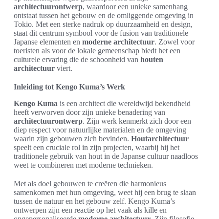
architectuurontwerp
, waardoor een unieke samenhang
ontstaat tussen het gebouw en de omliggende omgeving in
Tokio. Met een sterke nadruk op duurzaamheid en design,
staat dit centrum symbool voor de fusion van traditionele
Japanse elementen en
moderne architectuur
. Zowel voor
toeristen als voor de lokale gemeenschap biedt het een
culturele ervaring die de schoonheid van
houten
architectuur
viert.
Inleiding tot Kengo Kuma’s Werk
Kengo Kuma
is een architect die wereldwijd bekendheid
heeft verworven door zijn unieke benadering van
architectuurontwerp
. Zijn werk kenmerkt zich door een
diep respect voor natuurlijke materialen en de omgeving
waarin zijn gebouwen zich bevinden.
Houtarchitectuur
speelt een cruciale rol in zijn projecten, waarbij hij het
traditionele gebruik van hout in de Japanse cultuur naadloos
weet te combineren met moderne technieken.
Met als doel gebouwen te creëren die harmonieus
samenkomen met hun omgeving, weet hij een brug te slaan
tussen de natuur en het gebouw zelf. Kengo Kuma’s
ontwerpen zijn een reactie op het vaak als kille en
ongepersonaliseerde
moderne architectuur
. Zijn filosofie