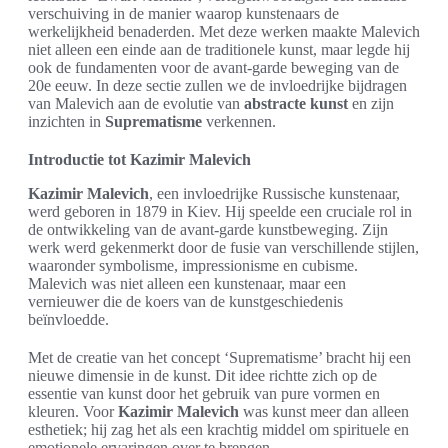
verschuiving in de manier waarop kunstenaars de
werkelijkheid benaderden. Met deze werken maakte Malevich
niet alleen een einde aan de traditionele kunst, maar legde hij
ook de fundamenten voor de avant-garde beweging van de
20e eeuw. In deze sectie zullen we de invloedrijke bijdragen
van Malevich aan de evolutie van
abstracte kunst
en zijn
inzichten in
Suprematisme
verkennen.
Introductie tot Kazimir Malevich
Kazimir Malevich
, een invloedrijke Russische kunstenaar,
werd geboren in 1879 in Kiev. Hij speelde een cruciale rol in
de ontwikkeling van de avant-garde kunstbeweging. Zijn
werk werd gekenmerkt door de fusie van verschillende stijlen,
waaronder symbolisme, impressionisme en cubisme.
Malevich was niet alleen een kunstenaar, maar een
vernieuwer die de koers van de kunstgeschiedenis
beïnvloedde.
Met de creatie van het concept ‘Suprematisme’ bracht hij een
nieuwe dimensie in de kunst. Dit idee richtte zich op de
essentie van kunst door het gebruik van pure vormen en
kleuren. Voor
Kazimir Malevich
was kunst meer dan alleen
esthetiek; hij zag het als een krachtig middel om spirituele en
emotionele ervaringen over te brengen.