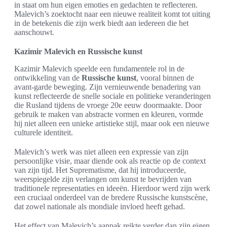
in staat om hun eigen emoties en gedachten te reflecteren.
Malevich’s zoektocht naar een nieuwe realiteit komt tot uiting
in de betekenis die zijn werk biedt aan iedereen die het
aanschouwt.
Kazimir Malevich en Russische kunst
Kazimir Malevich speelde een fundamentele rol in de
ontwikkeling van de
Russische kunst
, vooral binnen de
avant-garde beweging. Zijn vernieuwende benadering van
kunst reflecteerde de snelle sociale en politieke veranderingen
die Rusland tijdens de vroege 20e eeuw doormaakte. Door
gebruik te maken van abstracte vormen en kleuren, vormde
hij niet alleen een unieke artistieke stijl, maar ook een nieuwe
culturele identiteit.
Malevich’s werk was niet alleen een expressie van zijn
persoonlijke visie, maar diende ook als reactie op de context
van zijn tijd. Het Suprematisme, dat hij introduceerde,
weerspiegelde zijn verlangen om kunst te bevrijden van
traditionele representaties en ideeën. Hierdoor werd zijn werk
een cruciaal onderdeel van de bredere Russische kunstscène,
dat zowel nationale als mondiale invloed heeft gehad.
Het effect van Malevich’s aanpak reikte verder dan zijn eigen