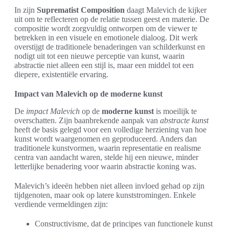
In zijn
Suprematist Composition
daagt Malevich de kijker
uit om te reflecteren op de relatie tussen geest en materie. De
compositie wordt zorgvuldig ontworpen om de viewer te
betrekken in een visuele en emotionele dialoog. Dit werk
overstijgt de traditionele benaderingen van schilderkunst en
nodigt uit tot een nieuwe perceptie van kunst, waarin
abstractie niet alleen een stijl is, maar een middel tot een
diepere, existentiële ervaring.
Impact van Malevich op de moderne kunst
De
impact Malevich
op de
moderne kunst
is moeilijk te
overschatten. Zijn baanbrekende aanpak van
abstracte kunst
heeft de basis gelegd voor een volledige herziening van hoe
kunst wordt waargenomen en geproduceerd. Anders dan
traditionele kunstvormen, waarin representatie en realisme
centra van aandacht waren, stelde hij een nieuwe, minder
letterlijke benadering voor waarin abstractie koning was.
Malevich’s ideeën hebben niet alleen invloed gehad op zijn
tijdgenoten, maar ook op latere kunststromingen. Enkele
verdiende vermeldingen zijn:
Constructivisme, dat de principes van functionele kunst