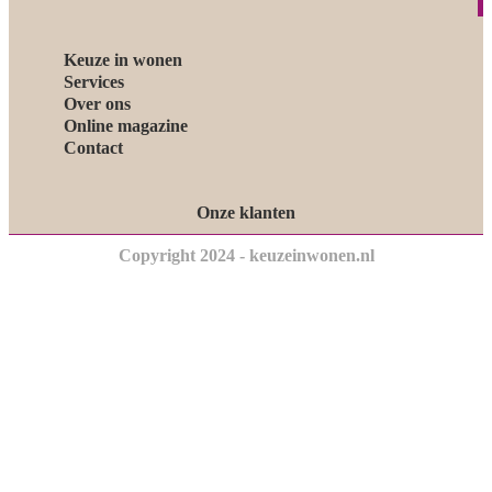
Keuze in wonen
Services
Over ons
Online magazine
Contact
Onze klanten
Copyright 2024 - keuzeinwonen.nl