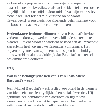
en bezoekers prijzen vaak zijn vermogen om urgente
maatschappelijke kwesties, zoals raciale identiteiten en sociale
ongelijkheid, aan te snijden door middel van zijn expressieve
technieken. Het feit dat zijn kunst zo breed wordt
gewaardeerd, weerspiegelt de groeiende belangstelling voor
de boodschap achter zijn creatieve uitingen.
Hedendaagse tentoonstellingen
blijven Basquiat’s invloed
verkennen door zijn werken in verschillende contexten te
plaatsen. Tevens wordt er aandacht besteed aan de impact die
zijn erfenis heeft op nieuwe generaties kunstenaars. Het
blijven ontginnen van zijn thema’s en stijlen in de huidige
kunstwereld maakt ook duidelijk dat Basquiat’s nalatenschap
onverminderd voortleeft.
FAQ
Wat is de belangrijkste betekenis van Jean-Michel
Basquiat’s werk?
Jean-Michel Basquiat’s werk is diep geworteld in de thema’s
van identiteit, sociale ongelijkheid en raciale kwesties. Hij
gebruikte een combinatie van abstracte en figuratieve
elementen om de kijker uit te dagen en aan het denken te
zetten over deze maatschappelijke problemen.