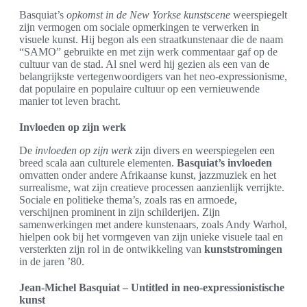
Basquiat’s
opkomst in de New Yorkse kunstscene
weerspiegelt
zijn vermogen om sociale opmerkingen te verwerken in
visuele kunst. Hij begon als een straatkunstenaar die de naam
“SAMO” gebruikte en met zijn werk commentaar gaf op de
cultuur van de stad. Al snel werd hij gezien als een van de
belangrijkste vertegenwoordigers van het neo-expressionisme,
dat populaire en populaire cultuur op een vernieuwende
manier tot leven bracht.
Invloeden op zijn werk
De
invloeden op zijn werk
zijn divers en weerspiegelen een
breed scala aan culturele elementen.
Basquiat’s invloeden
omvatten onder andere Afrikaanse kunst, jazzmuziek en het
surrealisme, wat zijn creatieve processen aanzienlijk verrijkte.
Sociale en politieke thema’s, zoals ras en armoede,
verschijnen prominent in zijn schilderijen. Zijn
samenwerkingen met andere kunstenaars, zoals Andy Warhol,
hielpen ook bij het vormgeven van zijn unieke visuele taal en
versterkten zijn rol in de ontwikkeling van
kunststromingen
in de jaren ’80.
Jean-Michel Basquiat – Untitled in neo-expressionistische
kunst