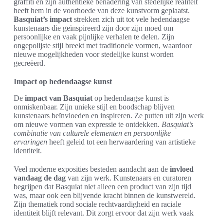
graffiti en zijn authentieke benadering van stedelijke realiteit
heeft hem in de voorhoede van deze kunstvorm geplaatst.
Basquiat’s impact
strekken zich uit tot vele hedendaagse
kunstenaars die geïnspireerd zijn door zijn moed om
persoonlijke en vaak pijnlijke verhalen te delen. Zijn
ongepolijste stijl breekt met traditionele vormen, waardoor
nieuwe mogelijkheden voor stedelijke kunst worden
gecreëerd.
Impact op hedendaagse kunst
De
impact van Basquiat
op hedendaagse kunst is
onmiskenbaar. Zijn unieke stijl en boodschap blijven
kunstenaars beïnvloeden en inspireren. Ze putten uit zijn werk
om nieuwe vormen van expressie te ontdekken.
Basquiat’s
combinatie van culturele elementen en persoonlijke
ervaringen
heeft geleid tot een herwaardering van artistieke
identiteit.
Veel moderne exposities besteden aandacht aan de
invloed
vandaag de dag
van zijn werk. Kunstenaars en curatoren
begrijpen dat Basquiat niet alleen een product van zijn tijd
was, maar ook een blijvende kracht binnen de kunstwereld.
Zijn thematiek rond sociale rechtvaardigheid en raciale
identiteit blijft relevant. Dit zorgt ervoor dat zijn werk vaak