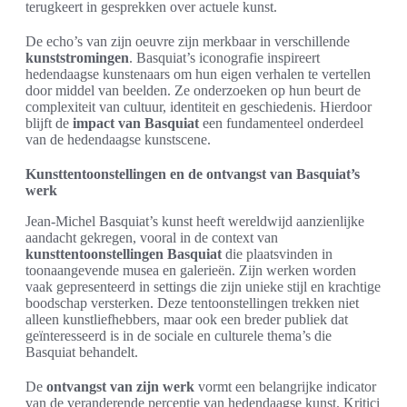
terugkeert in gesprekken over actuele kunst.
De echo’s van zijn oeuvre zijn merkbaar in verschillende
kunststromingen
. Basquiat’s iconografie inspireert
hedendaagse kunstenaars om hun eigen verhalen te vertellen
door middel van beelden. Ze onderzoeken op hun beurt de
complexiteit van cultuur, identiteit en geschiedenis. Hierdoor
blijft de
impact van Basquiat
een fundamenteel onderdeel
van de hedendaagse kunstscene.
Kunsttentoonstellingen en de ontvangst van Basquiat’s
werk
Jean-Michel Basquiat’s kunst heeft wereldwijd aanzienlijke
aandacht gekregen, vooral in de context van
kunsttentoonstellingen Basquiat
die plaatsvinden in
toonaangevende musea en galerieën. Zijn werken worden
vaak gepresenteerd in settings die zijn unieke stijl en krachtige
boodschap versterken. Deze tentoonstellingen trekken niet
alleen kunstliefhebbers, maar ook een breder publiek dat
geïnteresseerd is in de sociale en culturele thema’s die
Basquiat behandelt.
De
ontvangst van zijn werk
vormt een belangrijke indicator
van de veranderende perceptie van hedendaagse kunst. Kritici