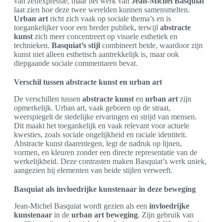
van zelfexpressie, maar het werk van
Jean-Michel Basquiat
laat zien hoe deze twee werelden kunnen samensmelten.
Urban art
richt zich vaak op sociale thema’s en is
toegankelijker voor een breder publiek, terwijl
abstracte
kunst
zich meer concentreert op visuele esthetiek en
technieken.
Basquiat’s stijl
combineert beide, waardoor zijn
kunst niet alleen esthetisch aantrekkelijk is, maar ook
diepgaande sociale commentaren bevat.
Verschil tussen abstracte kunst en urban art
De verschillen tussen
abstracte kunst
en
urban art
zijn
opmerkelijk. Urban art, vaak geboren op de straat,
weerspiegelt de stedelijke ervaringen en strijd van mensen.
Dit maakt het toegankelijk en vaak relevant voor actuele
kwesties, zoals sociale ongelijkheid en raciale identiteit.
Abstracte kunst daarentegen, legt de nadruk op lijnen,
vormen, en kleuren zonder een directe representatie van de
werkelijkheid. Deze contrasten maken Basquiat’s werk uniek,
aangezien hij elementen van beide stijlen verweeft.
Basquiat als invloedrijke kunstenaar in deze beweging
Jean-Michel Basquiat wordt gezien als een
invloedrijke
kunstenaar
in de
urban art beweging
. Zijn gebruik van