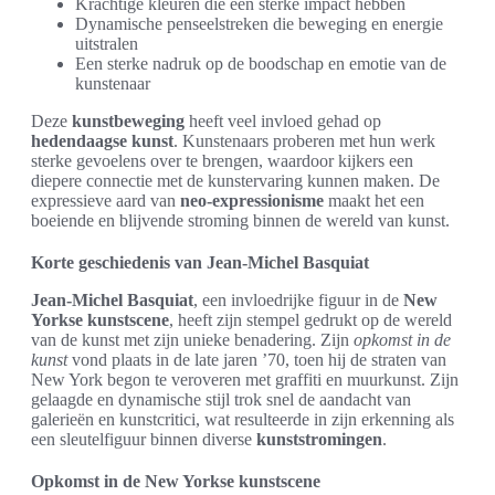
Krachtige kleuren die een sterke impact hebben
Dynamische penseelstreken die beweging en energie
uitstralen
Een sterke nadruk op de boodschap en emotie van de
kunstenaar
Deze
kunstbeweging
heeft veel invloed gehad op
hedendaagse kunst
. Kunstenaars proberen met hun werk
sterke gevoelens over te brengen, waardoor kijkers een
diepere connectie met de kunstervaring kunnen maken. De
expressieve aard van
neo-expressionisme
maakt het een
boeiende en blijvende stroming binnen de wereld van kunst.
Korte geschiedenis van Jean-Michel Basquiat
Jean-Michel Basquiat
, een invloedrijke figuur in de
New
Yorkse kunstscene
, heeft zijn stempel gedrukt op de wereld
van de kunst met zijn unieke benadering. Zijn
opkomst in de
kunst
vond plaats in de late jaren ’70, toen hij de straten van
New York begon te veroveren met graffiti en muurkunst. Zijn
gelaagde en dynamische stijl trok snel de aandacht van
galerieën en kunstcritici, wat resulteerde in zijn erkenning als
een sleutelfiguur binnen diverse
kunststromingen
.
Opkomst in de New Yorkse kunstscene