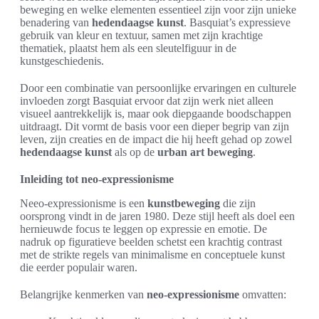
beweging en welke elementen essentieel zijn voor zijn unieke
benadering van
hedendaagse kunst
. Basquiat’s expressieve
gebruik van kleur en textuur, samen met zijn krachtige
thematiek, plaatst hem als een sleutelfiguur in de
kunstgeschiedenis.
Door een combinatie van persoonlijke ervaringen en culturele
invloeden zorgt Basquiat ervoor dat zijn werk niet alleen
visueel aantrekkelijk is, maar ook diepgaande boodschappen
uitdraagt. Dit vormt de basis voor een dieper begrip van zijn
leven, zijn creaties en de impact die hij heeft gehad op zowel
hedendaagse kunst
als op de
urban art beweging
.
Inleiding tot neo-expressionisme
Neeo-expressionisme is een
kunstbeweging
die zijn
oorsprong vindt in de jaren 1980. Deze stijl heeft als doel een
hernieuwde focus te leggen op expressie en emotie. De
nadruk op figuratieve beelden schetst een krachtig contrast
met de strikte regels van minimalisme en conceptuele kunst
die eerder populair waren.
Belangrijke kenmerken van
neo-expressionisme
omvatten: