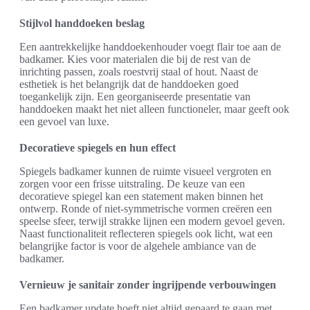
Stijlvol handdoeken beslag
Een aantrekkelijke handdoekenhouder voegt flair toe aan de
badkamer. Kies voor materialen die bij de rest van de
inrichting passen, zoals roestvrij staal of hout. Naast de
esthetiek is het belangrijk dat de handdoeken goed
toegankelijk zijn. Een georganiseerde presentatie van
handdoeken maakt het niet alleen functioneler, maar geeft ook
een gevoel van luxe.
Decoratieve spiegels en hun effect
Spiegels badkamer kunnen de ruimte visueel vergroten en
zorgen voor een frisse uitstraling. De keuze van een
decoratieve spiegel kan een statement maken binnen het
ontwerp. Ronde of niet-symmetrische vormen creëren een
speelse sfeer, terwijl strakke lijnen een modern gevoel geven.
Naast functionaliteit reflecteren spiegels ook licht, wat een
belangrijke factor is voor de algehele ambiance van de
badkamer.
Vernieuw je sanitair zonder ingrijpende verbouwingen
Een badkamer update hoeft niet altijd gepaard te gaan met