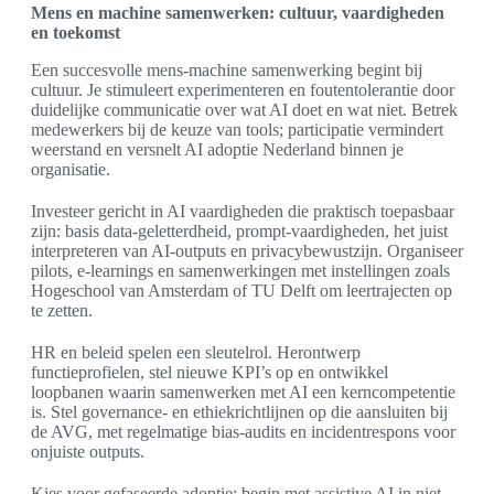
Mens en machine samenwerken: cultuur, vaardigheden
en toekomst
Een succesvolle mens-machine samenwerking begint bij
cultuur. Je stimuleert experimenteren en foutentolerantie door
duidelijke communicatie over wat AI doet en wat niet. Betrek
medewerkers bij de keuze van tools; participatie vermindert
weerstand en versnelt AI adoptie Nederland binnen je
organisatie.
Investeer gericht in AI vaardigheden die praktisch toepasbaar
zijn: basis data-geletterdheid, prompt-vaardigheden, het juist
interpreteren van AI-outputs en privacybewustzijn. Organiseer
pilots, e-learnings en samenwerkingen met instellingen zoals
Hogeschool van Amsterdam of TU Delft om leertrajecten op
te zetten.
HR en beleid spelen een sleutelrol. Herontwerp
functieprofielen, stel nieuwe KPI’s op en ontwikkel
loopbanen waarin samenwerken met AI een kerncompetentie
is. Stel governance- en ethiekrichtlijnen op die aansluiten bij
de AVG, met regelmatige bias-audits en incidentrespons voor
onjuiste outputs.
Kies voor gefaseerde adoptie: begin met assistive AI in niet-