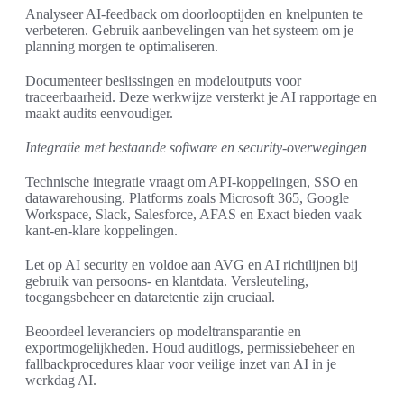
Analyseer AI-feedback om doorlooptijden en knelpunten te
verbeteren. Gebruik aanbevelingen van het systeem om je
planning morgen te optimaliseren.
Documenteer beslissingen en modeloutputs voor
traceerbaarheid. Deze werkwijze versterkt je AI rapportage en
maakt audits eenvoudiger.
Integratie met bestaande software en security-overwegingen
Technische integratie vraagt om API-koppelingen, SSO en
datawarehousing. Platforms zoals Microsoft 365, Google
Workspace, Slack, Salesforce, AFAS en Exact bieden vaak
kant-en-klare koppelingen.
Let op AI security en voldoe aan AVG en AI richtlijnen bij
gebruik van persoons- en klantdata. Versleuteling,
toegangsbeheer en dataretentie zijn cruciaal.
Beoordeel leveranciers op modeltransparantie en
exportmogelijkheden. Houd auditlogs, permissiebeheer en
fallbackprocedures klaar voor veilige inzet van AI in je
werkdag AI.