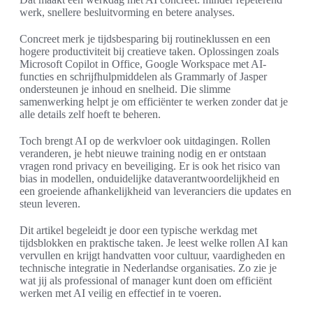
werk, snellere besluitvorming en betere analyses.
Concreet merk je tijdsbesparing bij routineklussen en een
hogere productiviteit bij creatieve taken. Oplossingen zoals
Microsoft Copilot in Office, Google Workspace met AI-
functies en schrijfhulpmiddelen als Grammarly of Jasper
ondersteunen je inhoud en snelheid. Die slimme
samenwerking helpt je om efficiënter te werken zonder dat je
alle details zelf hoeft te beheren.
Toch brengt AI op de werkvloer ook uitdagingen. Rollen
veranderen, je hebt nieuwe training nodig en er ontstaan
vragen rond privacy en beveiliging. Er is ook het risico van
bias in modellen, onduidelijke dataverantwoordelijkheid en
een groeiende afhankelijkheid van leveranciers die updates en
steun leveren.
Dit artikel begeleidt je door een typische werkdag met
tijdsblokken en praktische taken. Je leest welke rollen AI kan
vervullen en krijgt handvatten voor cultuur, vaardigheden en
technische integratie in Nederlandse organisaties. Zo zie je
wat jij als professional of manager kunt doen om efficiënt
werken met AI veilig en effectief in te voeren.