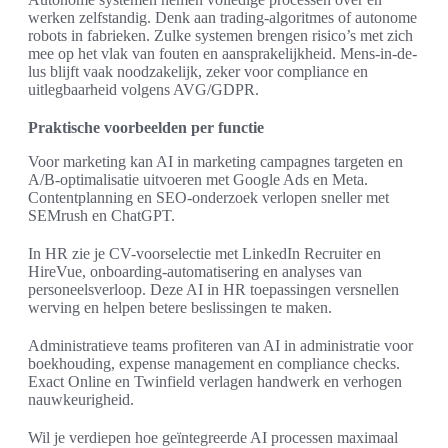
werken zelfstandig. Denk aan trading-algoritmes of autonome
robots in fabrieken. Zulke systemen brengen risico’s met zich
mee op het vlak van fouten en aansprakelijkheid. Mens-in-de-
lus blijft vaak noodzakelijk, zeker voor compliance en
uitlegbaarheid volgens AVG/GDPR.
Praktische voorbeelden per functie
Voor marketing kan AI in marketing campagnes targeten en
A/B-optimalisatie uitvoeren met Google Ads en Meta.
Contentplanning en SEO-onderzoek verlopen sneller met
SEMrush en ChatGPT.
In HR zie je CV-voorselectie met LinkedIn Recruiter en
HireVue, onboarding-automatisering en analyses van
personeelsverloop. Deze AI in HR toepassingen versnellen
werving en helpen betere beslissingen te maken.
Administratieve teams profiteren van AI in administratie voor
boekhouding, expense management en compliance checks.
Exact Online en Twinfield verlagen handwerk en verhogen
nauwkeurigheid.
Wil je verdiepen hoe geïntegreerde AI processen maximaal