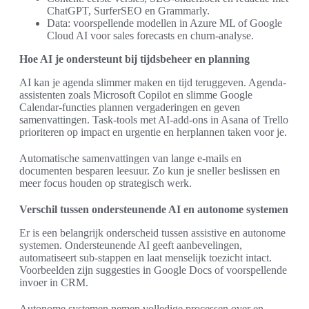
ChatGPT, SurferSEO en Grammarly.
Data: voorspellende modellen in Azure ML of Google
Cloud AI voor sales forecasts en churn-analyse.
Hoe AI je ondersteunt bij tijdsbeheer en planning
AI kan je agenda slimmer maken en tijd teruggeven. Agenda-
assistenten zoals Microsoft Copilot en slimme Google
Calendar-functies plannen vergaderingen en geven
samenvattingen. Task-tools met AI-add-ons in Asana of Trello
prioriteren op impact en urgentie en herplannen taken voor je.
Automatische samenvattingen van lange e-mails en
documenten besparen leesuur. Zo kun je sneller beslissen en
meer focus houden op strategisch werk.
Verschil tussen ondersteunende AI en autonome systemen
Er is een belangrijk onderscheid tussen assistive en autonome
systemen. Ondersteunende AI geeft aanbevelingen,
automatiseert sub-stappen en laat menselijk toezicht intact.
Voorbeelden zijn suggesties in Google Docs of voorspellende
invoer in CRM.
Autonome systemen nemen volledige processen over en