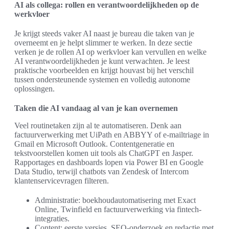
AI als collega: rollen en verantwoordelijkheden op de
werkvloer
Je krijgt steeds vaker AI naast je bureau die taken van je
overneemt en je helpt slimmer te werken. In deze sectie
verken je de rollen AI op werkvloer kan vervullen en welke
AI verantwoordelijkheden je kunt verwachten. Je leest
praktische voorbeelden en krijgt houvast bij het verschil
tussen ondersteunende systemen en volledig autonome
oplossingen.
Taken die AI vandaag al van je kan overnemen
Veel routinetaken zijn al te automatiseren. Denk aan
factuurverwerking met UiPath en ABBYY of e-mailtriage in
Gmail en Microsoft Outlook. Contentgeneratie en
tekstvoorstellen komen uit tools als ChatGPT en Jasper.
Rapportages en dashboards lopen via Power BI en Google
Data Studio, terwijl chatbots van Zendesk of Intercom
klantenservicevragen filteren.
Administratie: boekhoudautomatisering met Exact
Online, Twinfield en factuurverwerking via fintech-
integraties.
Content: eerste versies, SEO-onderzoek en redactie met