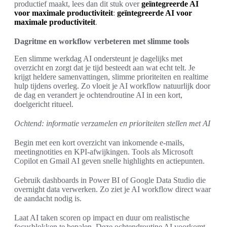
productief maakt, lees dan dit stuk over
geïntegreerde AI
voor maximale productiviteit
:
geïntegreerde AI voor
maximale productiviteit
.
Dagritme en workflow verbeteren met slimme tools
Een slimme werkdag AI ondersteunt je dagelijks met
overzicht en zorgt dat je tijd besteedt aan wat echt telt. Je
krijgt heldere samenvattingen, slimme prioriteiten en realtime
hulp tijdens overleg. Zo vloeit je AI workflow natuurlijk door
de dag en verandert je ochtendroutine AI in een kort,
doelgericht ritueel.
Ochtend: informatie verzamelen en prioriteiten stellen met AI
Begin met een kort overzicht van inkomende e-mails,
meetingnotities en KPI-afwijkingen. Tools als Microsoft
Copilot en Gmail AI geven snelle highlights en actiepunten.
Gebruik dashboards in Power BI of Google Data Studio die
overnight data verwerken. Zo ziet je AI workflow direct waar
de aandacht nodig is.
Laat AI taken scoren op impact en duur om realistische
focusblokken te bepalen. Deze ochtendroutine AI voorkomt