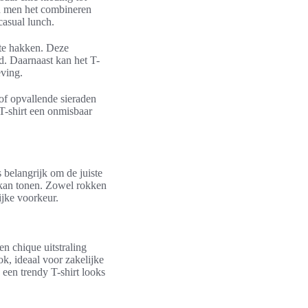
an men het combineren
casual lunch.
nte hakken. Deze
id. Daarnaast kan het T-
eving.
 of opvallende sieraden
 T-shirt een onmisbaar
 belangrijk om de juiste
l kan tonen. Zowel rokken
ijke voorkeur.
n chique uitstraling
ok, ideaal voor zakelijke
een trendy T-shirt looks