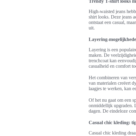
Trendy T-shirt looks m
High-waisted jeans hebbe
shirt looks. Deze jeans a
ontstaat een casual, maa
uit.
Layering-mogelijkhede
Layering is een populair
maken. De veelzijdigheid
trenchcoat kan eenvoudig
casualheid en comfort to
Het combineren van versc
van materialen creëert d
laagjes te werken, kan e
Of het nu gaat om een spo
onmiddellijk upgraden. L
dagen. De eindeloze comb
Casual chic kleding: tip
Casual chic kleding draai