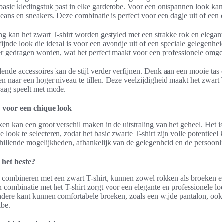
t basic kledingstuk past in elke garderobe. Voor een ontspannen look k
jeans en sneakers. Deze combinatie is perfect voor een dagje uit of een 
ing kan het zwart T-shirt worden gestyled met een strakke rok en elega
fijnde look die ideaal is voor een avondje uit of een speciale gelegenhe
er gedragen worden, wat het perfect maakt voor een professionele omg
lende accessoires kan de stijl verder verfijnen. Denk aan een mooie tas
len naar een hoger niveau te tillen. Deze veelzijdigheid maakt het zwart
raag speelt met mode.
 voor een chique look
n kan een groot verschil maken in de uitstraling van het geheel. Het is
 look te selecteren, zodat het basic zwarte T-shirt zijn volle potentiee
hillende mogelijkheden, afhankelijk van de gelegenheid en de persoonl
 het beste?
 combineren met een zwart T-shirt, kunnen zowel rokken als broeken ee
n combinatie met het T-shirt zorgt voor een elegante en professionele lo
dere kant kunnen comfortabele broeken, zoals een wijde pantalon, ook 
ibe.