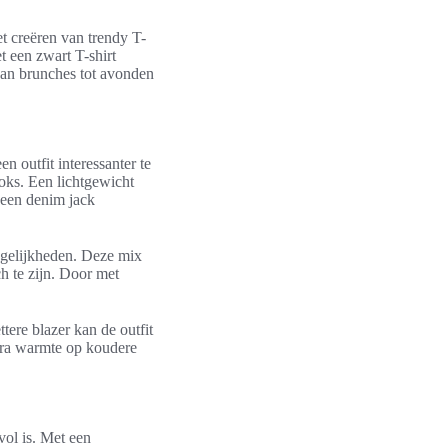
t creëren van trendy T-
t een zwart T-shirt
 van brunches tot avonden
n outfit interessanter te
ooks. Een lichtgewicht
 een denim jack
mogelijkheden. Deze mix
h te zijn. Door met
tere blazer kan de outfit
xtra warmte op koudere
vol is. Met een