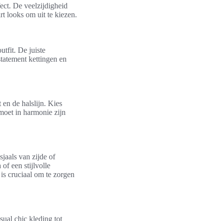
ect. De veelzijdigheid
rt looks om uit te kiezen.
tfit. De juiste
statement kettingen en
 en de halslijn. Kies
 moet in harmonie zijn
sjaals van zijde of
of een stijlvolle
is cruciaal om te zorgen
sual chic kleding tot