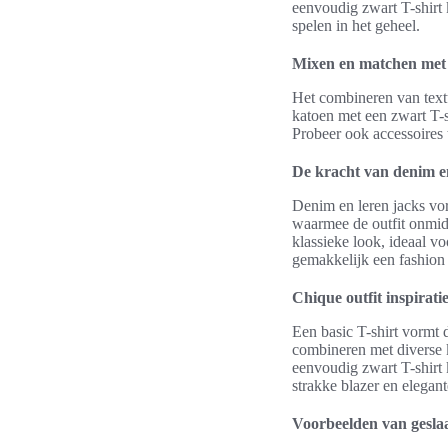
eenvoudig zwart T-shirt 
spelen in het geheel.
Mixen en matchen met 
Het combineren van textu
katoen met een zwart T-sh
Probeer ook accessoires 
De kracht van denim en
Denim en leren jacks vor
waarmee de outfit onmidde
klassieke look, ideaal v
gemakkelijk een fashion t
Chique outfit inspirati
Een basic T-shirt vormt d
combineren met diverse k
eenvoudig zwart T-shirt 
strakke blazer en elegant
Voorbeelden van gesla