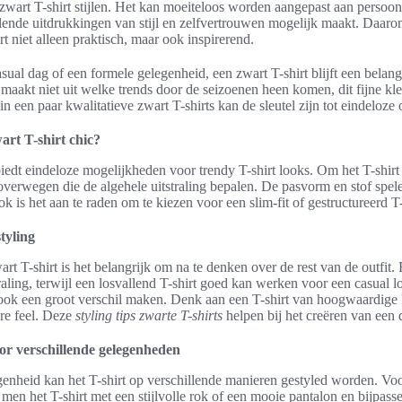
 zwart T-shirt stijlen. Het kan moeiteloos worden aangepast aan persoonl
hillende uitdrukkingen van stijl en zelfvertrouwen mogelijk maakt. Daaro
t niet alleen praktisch, maar ook inspirerend.
sual dag of een formele gelegenheid, een zwart T-shirt blijft een bela
aakt niet uit welke trends door de seizoenen heen komen, dit fijne kled
n een paar kwalitatieve zwart T-shirts kan de sleutel zijn tot eindeloze 
wart T-shirt chic?
iedt eindeloze mogelijkheden voor trendy T-shirt looks. Om het T-shirt c
 overwegen die de algehele uitstraling bepalen. De pasvorm en stof spele
ok is het aan te raden om te kiezen voor een slim-fit of gestructureerd T-
tyling
art T-shirt is het belangrijk om na te denken over de rest van de outfit.
raling, terwijl een losvallend T-shirt goed kan werken voor een casual
n ook een groot verschil maken. Denk aan een T-shirt van hoogwaardige
re feel. Deze
styling tips zwarte T-shirts
helpen bij het creëren van een 
oor verschillende gelegenheden
genheid kan het T-shirt op verschillende manieren gestyled worden. Vo
men het T-shirt met een stijlvolle rok of een mooie pantalon en bijpass