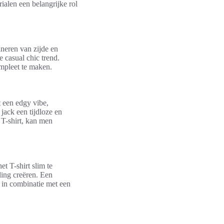
ialen een belangrijke rol
ineren van zijde en
e casual chic trend.
ompleet te maken.
t een edgy vibe,
jack een tijdloze en
 T-shirt, kan men
et T-shirt slim te
ling creëren. Een
t in combinatie met een