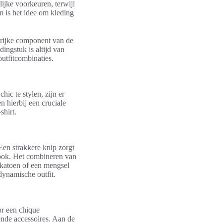
ijke voorkeuren, terwijl
m is het idee om kleding
ngrijke component van de
ingstuk is altijd van
outfitcombinaties.
hic te stylen, zijn er
n hierbij een cruciale
shirt.
 Een strakkere knip zorgt
 look. Het combineren van
 katoen of een mengsel
dynamische outfit.
or een chique
ende accessoires. Aan de