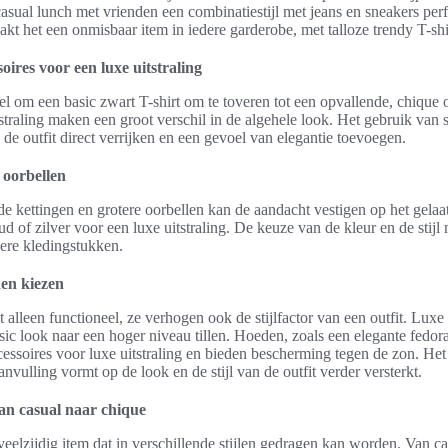
casual lunch met vrienden een combinatiestijl met jeans en sneakers perf
kt het een onmisbaar item in iedere garderobe, met talloze trendy T-shi
ires voor een luxe uitstraling
el om een basic zwart T-shirt om te toveren tot een opvallende, chique ou
tstraling maken een groot verschil in de algehele look. Het gebruik van 
 de outfit direct verrijken en een gevoel van elegantie toevoegen.
 oorbellen
e kettingen en grotere oorbellen kan de aandacht vestigen op het gelaat
d of zilver voor een luxe uitstraling. De keuze van de kleur en de stijl
dere kledingstukken.
den kiezen
t alleen functioneel, ze verhogen ook de stijlfactor van een outfit. Luxe 
c look naar een hoger niveau tillen. Hoeden, zoals een elegante fedora 
cessoires voor luxe uitstraling en bieden bescherming tegen de zon. Het 
anvulling vormt op de look en de stijl van de outfit verder versterkt.
van casual naar chique
veelzijdig item dat in verschillende stijlen gedragen kan worden. Van ca