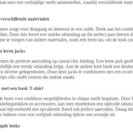
kan men een veelzijdige outfit samenstellen, waarbij verschillende mater
verschillende materialen
ren zorgt voor diepgang en interesse in een outfit. Denk aan het comb
irt. Deze mix levert een unieke uitstraling op die perfect past binnen d
toe te voegen van andere materialen, zoals een leren tas, om de look c
 leren jacks
men de perfecte aanvulling op casual chic kleding. Een leren jack geef
llijk een trendy uitstraling krijgt. Aan de andere kant biedt een denim 
oor diverse gelegenheden. Door deze jacks te combineren met een zwart
ips chic outfit creëren die indruk maakt.
e met een basic T-shirt
e basis voor eindeloze mogelijkheden in chique outfit inspiratie. Door h
ledingstukken en accessoires, kan men moeiteloos een stijlvolle uitstra
kan bijvoorbeeld een opvallende flared rok perfect aanvullen. Draag di
e hakken voor een verfijnde uitstraling tijdens een avondje uit.
agde looks