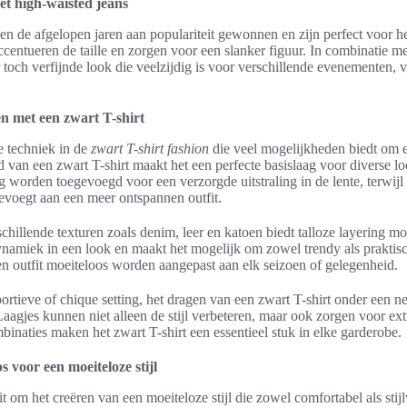
et high-waisted jeans
n de afgelopen jaren aan populariteit gewonnen en zijn perfect voor he
ccentueren de taille en zorgen voor een slanker figuur. In combinatie me
r toch verfijnde look die veelzijdig is voor verschillende evenementen,
n met een zwart T-shirt
e techniek in de
zwart T-shirt fashion
die veel mogelijkheden biedt om ee
 van een zwart T-shirt maakt het een perfecte basislaag voor diverse l
 worden toegevoegd voor een verzorgde uitstraling in de lente, terwijl
evoegt aan een meer ontspannen outfit.
hillende texturen zoals denim, leer en katoen biedt talloze layering 
ynamiek in een look en maakt het mogelijk om zowel trendy als praktisc
en outfit moeiteloos worden aangepast aan elk seizoen of gelegenheid.
rtieve of chique setting, het dragen van een zwart T-shirt onder een net
aagjes kunnen niet alleen de stijl verbeteren, maar ook zorgen voor e
inaties maken het zwart T-shirt een essentieel stuk in elke garderobe.
s voor een moeiteloze stijl
t om het creëren van een moeiteloze stijl die zowel comfortabel als stijl