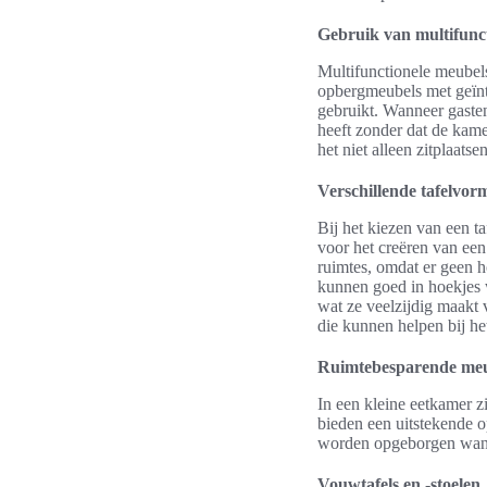
Gebruik van multifunc
Multifunctionele meubels
opbergmeubels met geïnte
gebruikt. Wanneer gasten
heeft zonder dat de kam
het niet alleen zitplaat
Verschillende tafelvo
Bij het kiezen van een t
voor het creëren van een 
ruimtes, omdat er geen h
kunnen goed in hoekjes w
wat ze veelzijdig maakt 
die kunnen helpen bij he
Ruimtebesparende meu
In een kleine eetkamer z
bieden een uitstekende 
worden opgeborgen wannee
Vouwtafels en -stoelen