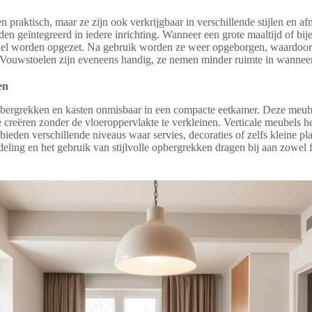
en praktisch, maar ze zijn ook verkrijgbaar in verschillende stijlen en a
n geïntegreerd in iedere inrichting. Wanneer een grote maaltijd of bij
el worden opgezet. Na gebruik worden ze weer opgeborgen, waardoor e
. Vouwstoelen zijn eveneens handig, ze nemen minder ruimte in wanneer
en
pbergrekken en kasten onmisbaar in een compacte eetkamer. Deze meub
creëren zonder de vloeroppervlakte te verkleinen. Verticale meubels 
 bieden verschillende niveaus waar servies, decoraties of zelfs kleine 
eling en het gebruik van stijlvolle opbergrekken dragen bij aan zowel fu