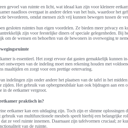
en gevoel van ruimte en licht, wat ideaal kan zijn voor kleinere eetka
kamer naadloos overgaat in andere delen van het huis, waardoor het geh
actie bevorderen, omdat mensen zich vrij kunnen bewegen tussen de ver
en gesloten ruimtes hun eigen voordelen. Ze bieden meer privacy en k
antrekkelijk zijn voor feestelijke diners of speciale gelegenheden. Bij h
grijk om de wensen en behoeften van de bewoners in overweging te nem
ewegingsruimte
kamer is essentieel. Het zorgt ervoor dat gasten gemakkelijk kunnen in-
j het ontwerpen van de indeling moet men rekening houden met voldoe
 maaltijden en zorgt voor een prettige eetervaring.
an indelingen zijn onder andere het plaatsen van de tafel in het midden
e zijden. Het gebruik van opbergmeubilair kan ook bijdragen aan een o
e in de eetkamer vergroot.
 eetkamer praktisch in?
eine eetkamer kan een uitdaging zijn. Toch zijn er slimme oplossingen 
t gebruik van multifunctionele meubels speelt hierbij een belangrijke 
er dat ze veel ruimte innemen. Daarnaast zijn tafelvormen cruciaal; ze k
ctionaliteit van de ruimte.