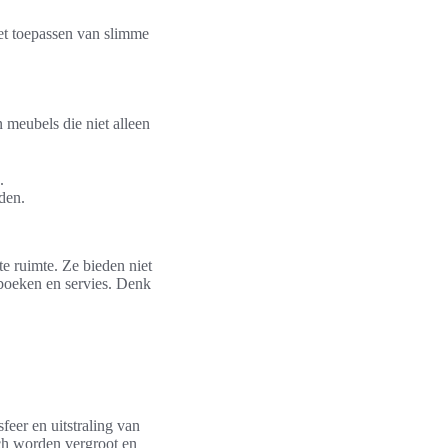
het toepassen van slimme
 meubels die niet alleen
.
den.
te ruimte. Ze bieden niet
kboeken en servies. Denk
eer en uitstraling van
sch worden vergroot en