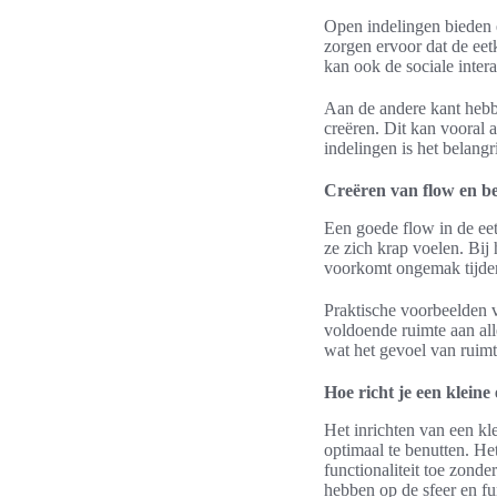
Open indelingen bieden e
zorgen ervoor dat de eet
kan ook de sociale inter
Aan de andere kant hebb
creëren. Dit kan vooral a
indelingen is het belan
Creëren van flow en b
Een goede flow in de eet
ze zich krap voelen. Bi
voorkomt ongemak tijdens
Praktische voorbeelden v
voldoende ruimte aan all
wat het gevoel van ruimt
Hoe richt je een kleine
Het inrichten van een kl
optimaal te benutten. He
functionaliteit toe zond
hebben op de sfeer en fun