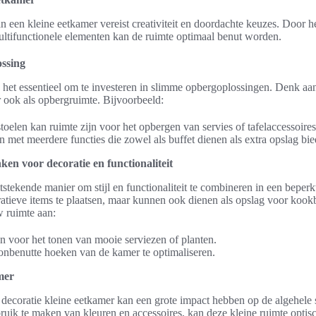
n een kleine eetkamer vereist creativiteit en doordachte keuzes. Door 
ltifunctionele elementen kan de ruimte optimaal benut worden.
ssing
s het essentieel om te investeren in slimme opbergoplossingen. Denk aan
ar ook als opbergruimte. Bijvoorbeeld:
oelen kan ruimte zijn voor het opbergen van servies of tafelaccessoires
 met meerdere functies die zowel als buffet dienen als extra opslag bie
n voor decoratie en functionaliteit
stekende manier om stijl en functionaliteit te combineren in een beperk
ratieve items te plaatsen, maar kunnen ook dienen als opslag voor koo
w ruimte aan:
voor het tonen van mooie serviezen of planten.
benutte hoeken van de kamer te optimaliseren.
mer
ecoratie kleine eetkamer kan een grote impact hebben op de algehele sf
ruik te maken van kleuren en accessoires, kan deze kleine ruimte opti