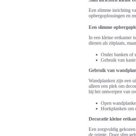
Een slimme inrichting va
opbergoplossingen en mu
Een slimme opbergoplo
In een kleine eetkamer i
dienen als zitplaats, ma
Onder banken of st
Gebruik van kasten
Gebruik van wandplanke
Wandplanken zijn een uit
alleen een plek om deco
bij het ontwerpen van u
Open wandplanken 
Hoekplanken om on
Decoratie kleine eetka
Een zorgvuldig gekozen d
de ruimte. Door slim geb