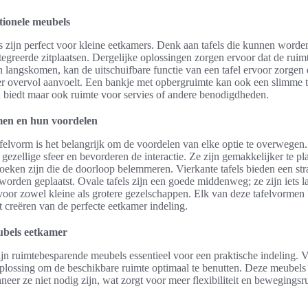
tionele meubels
 zijn perfect voor kleine eetkamers. Denk aan tafels die kunnen worden
greerde zitplaatsen. Dergelijke oplossingen zorgen ervoor dat de ruimt
 langskomen, kan de uitschuifbare functie van een tafel ervoor zorgen 
er overvol aanvoelt. Een bankje met opbergruimte kan ook een slimme 
sen biedt maar ook ruimte voor servies of andere benodigdheden.
rmen en hun voordelen
afelvorm is het belangrijk om de voordelen van elke optie te overwegen. 
gezellige sfeer en bevorderen de interactie. Ze zijn gemakkelijker te pla
oeken zijn die de doorloop belemmeren. Vierkante tafels bieden een stra
orden geplaatst. Ovale tafels zijn een goede middenweg; ze zijn iets la
voor zowel kleine als grotere gezelschappen. Elk van deze tafelvormen
t creëren van de perfecte eetkamer indeling.
bels eetkamer
ijn ruimtebesparende meubels essentieel voor een praktische indeling. 
oplossing om de beschikbare ruimte optimaal te benutten. Deze meubel
r ze niet nodig zijn, wat zorgt voor meer flexibiliteit en bewegingsr