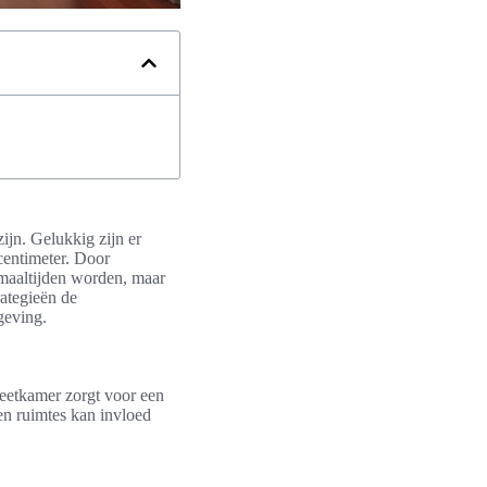
ijn. Gelukkig zijn er
centimeter. Door
smaaltijden worden, maar
rategieën de
geving.
g eetkamer zorgt voor een
en ruimtes kan invloed