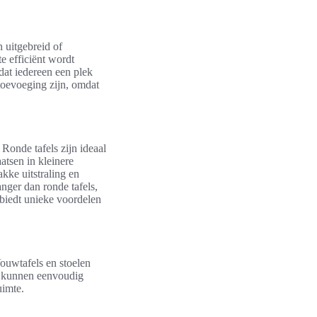
 uitgebreid of
e efficiënt wordt
dat iedereen een plek
toevoeging zijn, omdat
Ronde tafels zijn ideaal
atsen in kleinere
kke uitstraling en
nger dan ronde tafels,
 biedt unieke voordelen
Vouwtafels en stoelen
s kunnen eenvoudig
uimte.