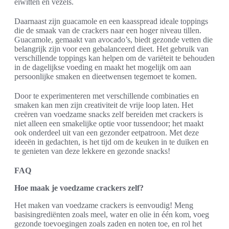
eiwitten en vezels.
Daarnaast zijn guacamole en een kaasspread ideale toppings
die de smaak van de crackers naar een hoger niveau tillen.
Guacamole, gemaakt van avocado’s, biedt gezonde vetten die
belangrijk zijn voor een gebalanceerd dieet. Het gebruik van
verschillende toppings kan helpen om de variëteit te behouden
in de dagelijkse voeding en maakt het mogelijk om aan
persoonlijke smaken en dieetwensen tegemoet te komen.
Door te experimenteren met verschillende combinaties en
smaken kan men zijn creativiteit de vrije loop laten. Het
creëren van voedzame snacks zelf bereiden met crackers is
niet alleen een smakelijke optie voor tussendoor; het maakt
ook onderdeel uit van een gezonder eetpatroon. Met deze
ideeën in gedachten, is het tijd om de keuken in te duiken en
te genieten van deze lekkere en gezonde snacks!
FAQ
Hoe maak je voedzame crackers zelf?
Het maken van voedzame crackers is eenvoudig! Meng
basisingrediënten zoals meel, water en olie in één kom, voeg
gezonde toevoegingen zoals zaden en noten toe, en rol het