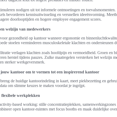
 stimuleren nodigen uit tot informele ontmoetingen en toevalsmomenten.
kkels bevorderen kennisuitwisseling en versnellen ideeënvorming. Meet
 lagere doorlooptijden en hogere employee engagement scores.
 en welzijn van medewerkers
n voor gezondheid op kantoor wanneer ergonomie en binnenluchtkwaliteit 
goede stoelen verminderen musculoskeletale klachten en ondersteunen d
filtratie verlagen klachten zoals hoofdpijn en vermoeidheid. Groen en b
teren herstel tijdens pauzes. Zulke maatregelen versterken het welzijn 
en sterker werkgeversmerk.
 jouw kantoor om te vormen tot een inspirerend kantoor
 breng de huidige kantoorindeling in kaart, meet piekbezetting en geb
data om slimme keuzes te maken voordat je ingrijpt.
n flexibele werkplekken
ctivity-based working: stille concentratieplekken, samenwerkingzones
bineer open kantoor-ruimtes met focus booths en maak duidelijke ove