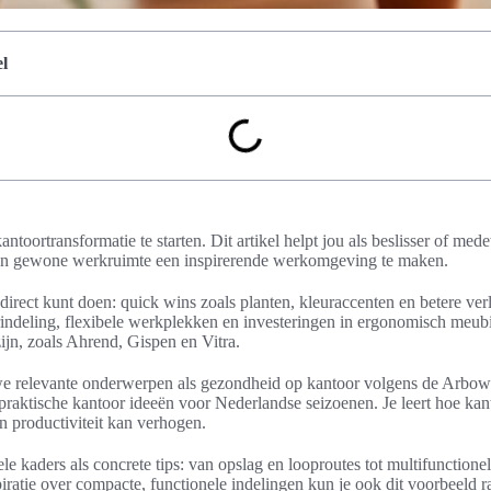
l
kantoortransformatie te starten. Dit artikel helpt jou als beslisser of m
een gewone werkruimte een inspirerende werkomgeving te maken.
irect kunt doen: quick wins zoals planten, kleuraccenten en betere ver
rindeling, flexibele werkplekken en investeringen in ergonomisch meubi
ijn, zoals Ahrend, Gispen en Vitra.
relevante onderwerpen als gezondheid op kantoor volgens de Arbowet
n praktische kantoor ideeën voor Nederlandse seizoenen. Je leert hoe kan
en productiviteit kan verhogen.
le kaders als concrete tips: van opslag en looproutes tot multifunction
spiratie over compacte, functionele indelingen kun je ook dit voorbeeld 