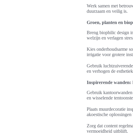
Werk samen met betrouwba
duurzaam en veilig is.
Groen, planten en biop
Breng biophilic design i
welzijn en verlagen stre
Kies onderhoudsarme soo
irrigatie voor grotere inst
Gebruik luchtzuiverende
en verhogen de esthetiek
Inspirerende wanden: 
Gebruik kantoorwanden a
en wisselende tentoonste
Plaats muurdecoratie in
akoestische oplossingen v
Zorg dat content regelma
vermoeidheid uitblijft.