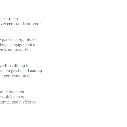
uleer open
zet een standaard voor
te pauzes. Organiseer
ployee engagement te
en korte staande
 filosofie op in
a, en pas beleid aan op
e vernieuwing te
an te tonen en
 ook letten op
rmte, zodat sfeer en