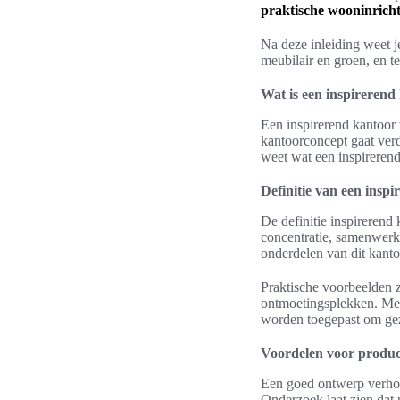
praktische wooninrich
Na deze inleiding weet je
meubilair en groen, en te
Wat is een inspirerend
Een inspirerend kantoor v
kantoorconcept gaat verde
weet wat een inspireren
Definitie van een insp
De definitie inspirerend
concentratie, samenwerk
onderdelen van dit kant
Praktische voorbeelden z
ontmoetingsplekken. Mer
worden toegepast om gez
Voordelen voor producti
Een goed ontwerp verhoo
Onderzoek laat zien dat m