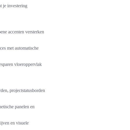
 je investering
roene accenten versterken
ices met automatische
esparen vloeroppervlak
den, projectstatusborden
netische panelen en
ijven en visuele