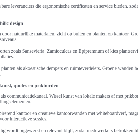
re leveranciers die ergonomische certificaten en service bieden, zodat
hilic design
n door natuurlijke materialen, zicht op buiten en planten op kantoor. G
ssniveaus.
rten zoals Sansevieria, Zamioculcas en Epipremnum of kies plantserv
allaties.
 planten als akoestische dempers en ruimteverdelers. Groene wanden b
.
kunst, quotes en prikborden
ls communicatiekanaal. Wissel kunst van lokale makers af met prikbor
llingselementen.
spirerend kantoor en creatieve kantoorwanden met whiteboardverf, mag
oor interactieve sessies.
tig wordt bijgewerkt en relevant blijft, zodat medewerkers betrokken bl