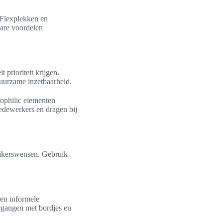
 Flexplekken en
bare voordelen
prioriteit krijgen.
uurzame inzetbaarheid.
iophilic elementen
medewerkers en dragen bij
ruikerswensen. Gebruik
 en informele
rgangen met bordjes en