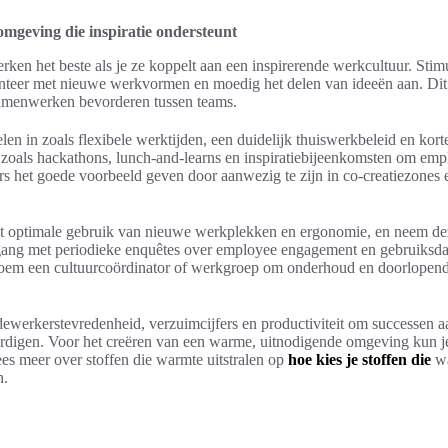
omgeving die inspiratie ondersteunt
ken het beste als je ze koppelt aan een inspirerende werkcultuur. Stim
teer met nieuwe werkvormen en moedig het delen van ideeën aan. Dit 
 samenwerken bevorderen tussen teams.
len in zoals flexibele werktijden, een duidelijk thuiswerkbeleid en kor
zoals hackathons, lunch-and-learns en inspiratiebijeenkomsten om em
rs het goede voorbeeld geven door aanwezig te zijn in co-creatiezones 
t optimale gebruik van nieuwe werkplekken en ergonomie, en neem deze
ang met periodieke enquêtes over employee engagement en gebruiksdat
oem een cultuurcoördinator of werkgroep om onderhoud en doorlopend
werkerstevredenheid, verzuimcijfers en productiviteit om successen a
ardigen. Voor het creëren van een warme, uitnodigende omgeving kun je
lees meer over stoffen die warmte uitstralen op
hoe kies je stoffen die
wa
n.