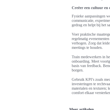
Creëer een cultuur en 
Fysieke aanpassingen wer
communicatie, experimen
gedrag en helpt bij het
Voer praktische maatrege
regelmatig evenementen 
verhogen. Zorg dat leide
meetings te houden.
Train medewerkers in he
onboarding. Meet voortg
basis van feedback. Ben
borgen.
Gebruik KPI’s zoals mede
investeringen te rechtva
materialen en texturen; 
comfort elkaar versterke
Meer artikelen