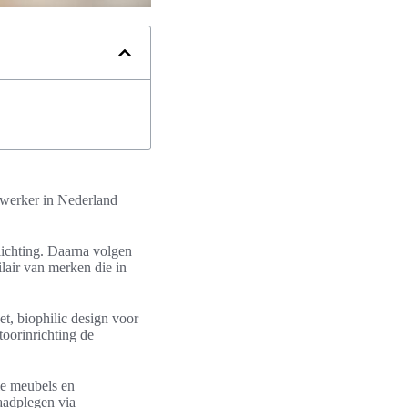
edewerker in Nederland
lichting. Daarna volgen
lair van merken die in
, biophilic design voor
toorinrichting de
ele meubels en
raadplegen via