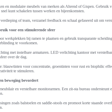
ken en modulaire meubels van merken als Ahrend of Gispen. Gebruik ve
je snel kunt schakelen tussen werken en bijeenkomsten.
n verdieping of team, verzamel feedback en schaal gefaseerd uit om vers
bruik voor een stimulerende sfeer
oor werkplekken bij ramen te plaatsen en gebruik transparante scheid
rblinding te voorkomen.
ichting met instelbare armaturen. LED verlichting kantoor met verstelba
sfeer over de dag.
: blauwtinten voor concentratie, groentinten voor rust en biophilic eff
tiviteit te stimuleren.
 en beweging bevordert
eubilair en verstelbare monitorarmen. Een zit-sta bureau ondersteunt 
n.
ossingen zoals balstoelen en saddle-stools en promoot korte staande ov
n.