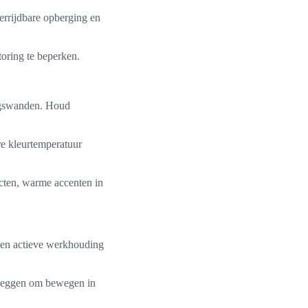
rrijdbare opberging en
toring te beperken.
ingswanden. Houd
re kleurtemperatuur
ecten, warme accenten in
een actieve werkhouding
erleggen om bewegen in