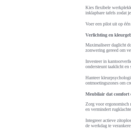
Kies flexibele werkplek
inklapbare tafels zodat 
Voer een pilot uit op éé
Verlichting en kleurge
Maximaliseer daglicht d
zonwering gereed om ve
Investeer in kantoorverl
ondersteunt taaklicht en 
Hanteer kleurpsychologie
ontmoetingszones om crea
Meubilair dat comfort
Zorg voor ergonomisch m
en vermindert rugklachte
Integreer actieve zitopl
de werkdag te verankere