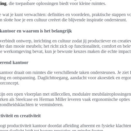
ting
, die toepasbare oplossingen biedt voor kleine ruimtes.
 wat je kunt verwachten: definities en voordelen, praktische stappen voo
n slotte hoe je een cultuur creëert die blijvende inspiratie ondersteunt.
 kantoor en waarom is het belangrijk
erbindt ontwerp, inrichting en cultuur zodat jij productiever en creati
r dan mooie meubels; het richt zich op functionaliteit, comfort en belev
de werkomgeving bevat, kun je bewuste keuzes maken die echte impact
irerend kantoor
 kantoor draait om ruimtes die verschillende taken ondersteunen. Je ziet
ing en ontspanning. Daglichttoegang, aandacht voor akoestiek en ergon
oorconcept.
ijn een open vloerplan met stillecellen, modulaire meubilairoplossinge
ken als Steelcase en Herman Miller leveren vaak ergonomische opties 
ondheidsklachten te verminderen.
viteit en creativiteit
gt productiviteit kantoor doordat afleiding afneemt en fysieke klacht
eer daglicht leidt tot hogere prestaties en minder fouten.